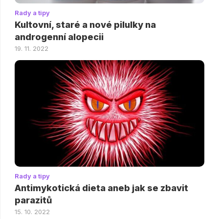
Rady a tipy
Kultovní, staré a nové pilulky na
androgenní alopecii
19. 11. 2022
Rady a tipy
Antimykotická dieta aneb jak se zbavit
parazitů
15. 10. 2022