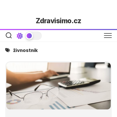
Skip
Zdravisimo.cz
to
content
živnostník