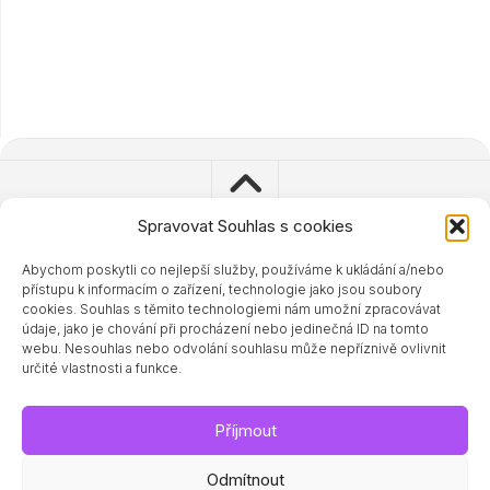
Spravovat Souhlas s cookies
Abychom poskytli co nejlepší služby, používáme k ukládání a/nebo
© 2023 - 2024 Zdravisimo.cz
přístupu k informacím o zařízení, technologie jako jsou soubory
Powered by
WordPress
. Theme by
Alx
.
cookies. Souhlas s těmito technologiemi nám umožní zpracovávat
údaje, jako je chování při procházení nebo jedinečná ID na tomto
webu. Nesouhlas nebo odvolání souhlasu může nepříznivě ovlivnit
určité vlastnosti a funkce.
Příjmout
Odmítnout