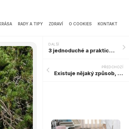
KRÁSA
RADY A TIPY
ZDRAVÍ
O COOKIES
KONTAKT
DALŠÍ
3 jednoduché a prakticky spolehlivé způsoby léčby plísně nehtů
PŘEDCHOZÍ
Existuje nějaký způsob, jak zastavit vypadávání vlasů?