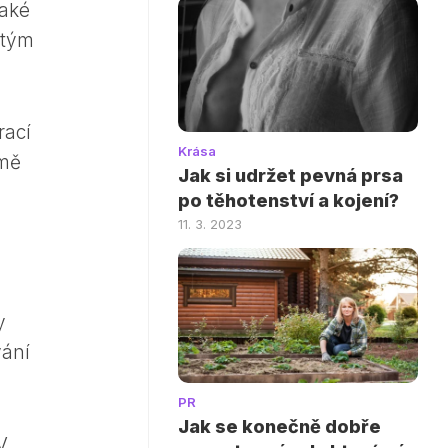
také
itým
rací
Krása
jmě
Jak si udržet pevná prsa
po těhotenství a kojení?
11. 3. 2023
y
vání
PR
Jak se konečně dobře
V