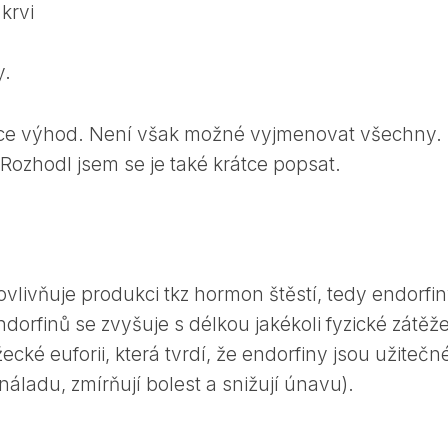
krvi
y.
íce výhod. Není však možné vyjmenovat všechny.
 Rozhodl jsem se je také krátce popsat.
ovlivňuje produkci tkz hormon štěstí, tedy endorfin
ndorfinů se zvyšuje s délkou jakékoli fyzické zátěže
ecké euforii, která tvrdí, že endorfiny jsou užitečné
 náladu, zmírňují bolest a snižují únavu).