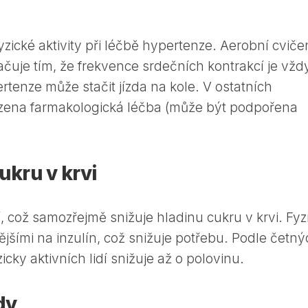
fyzické aktivity při léčbě hypertenze. Aerobní cvičen
načuje tím, že frekvence srdečních kontrakcí je vžd
rtenze může stačit jízda na kole. V ostatních
zena farmakologická léčba (může být podpořena
ukru v krvi
, což samozřejmě snižuje hladinu cukru v krvi. Fyz
ivějšími na inzulín, což snižuje potřebu. Podle četn
zicky aktivních lidí snižuje až o polovinu.
dy