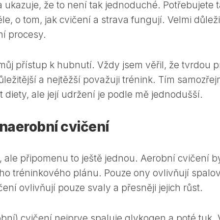
ta ukazuje, že to není tak jednoduché. Potřebujete 
ěle, o tom, jak cvičení a strava fungují. Velmi důlež
ní procesy.
ůj přístup k hubnutí. Vždy jsem věřil, že tvrdou p
ežitější a nejtěžší považuji trénink. Tím samozře
diety, ale její udržení je podle mě jednodušší.
anaerobní cvičení
t, ale připomenu to ještě jednou. Aerobní cvičení b
o tréninkového plánu. Pouze ony ovlivňují spalo
ní ovlivňují pouze svaly a přesněji jejich růst.
ní) cvičení nejprve spaluje glykogen a poté tuk. 