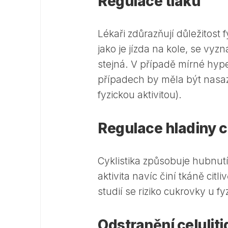
Regulace tlaku
Lékaři zdůrazňují důležitost 
jako je jízda na kole, se vyz
stejná. V případě mírné hype
případech by měla být nasa
fyzickou aktivitou).
Regulace hladiny c
Cyklistika způsobuje hubnutí
aktivita navíc činí tkáně citl
studií se riziko cukrovky u fy
Odstranění celuliti