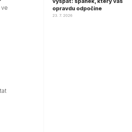
vyspat: spánek, který vás
 ve
opravdu odpočine
23. 7. 2026
tat