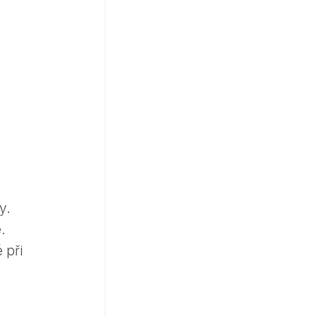
y.
.
 při