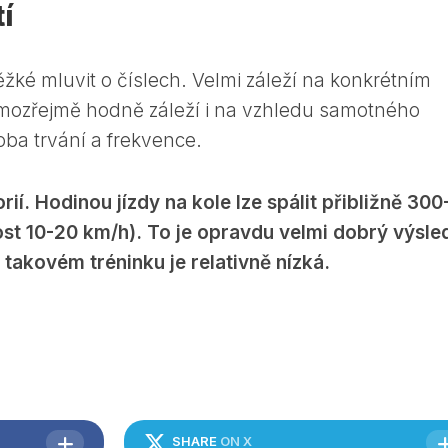
í
žké mluvit o číslech. Velmi záleží na konkrétním
amozřejmě hodně záleží i na vzhledu samotného
doba trvání a frekvence.
rií. Hodinou jízdy na kole lze spálit přibližně 300
lost 10-20 km/h). To je opravdu velmi dobrý výsle
takovém tréninku je relativně nízká.
SHARE
ON X