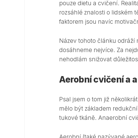
pouze dietu a cvičení. Reali
rozsáhlé znalosti o lidském t
faktorem jsou navíc motivač
Název tohoto článku odráží m
dosáhneme nejvíce. Za nejdůl
nehodlám snižovat důležitost 
Aerobní cvičení a 
Psal jsem o tom již několikrá
mělo být základem redukčníh
tukové tkáně. Anaerobní cviče
Aerobní (také nazývané aerob