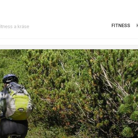
FITNESS
fitness a kráse