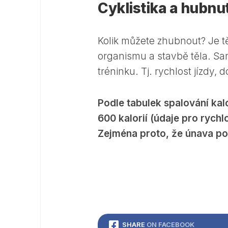
Cyklistika a hubnut
Kolik můžete zhubnout? Je tě
organismu a stavbě těla. S
tréninku. Tj. rychlost jízdy, 
Podle tabulek spalování kalo
600 kalorií (údaje pro rych
Zejména proto, že únava po 
SHARE
ON FACEBOOK