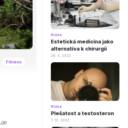
Krása
Estetická medicína jako
alternativa k chirurgii
26. 4. 2022
Fitness
Krása
Plešatost a testosteron
7. 10. 2022
uje