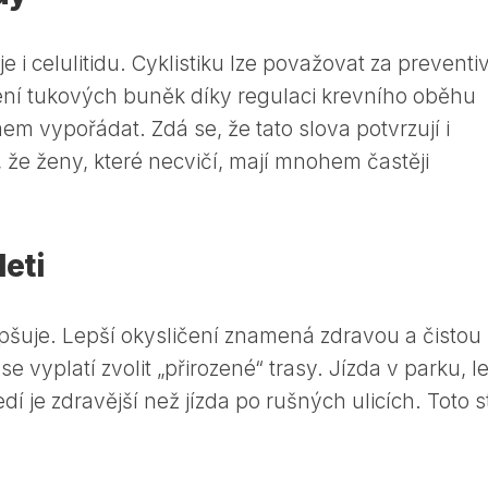
 i celulitidu. Cyklistiku lze považovat za preventiv
čení tukových buněk díky regulaci krevního oběhu
 vypořádat. Zdá se, že tato slova potvrzují i ​​
jí, že ženy, které necvičí, mají mnohem častěji
eti
pšuje. Lepší okysličení znamená zdravou a čistou
e vyplatí zvolit „přirozené“ trasy. Jízda v parku, l
í je zdravější než jízda po rušných ulicích. Toto st