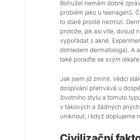
Bohužel nemám dobré zprávy.
problém jako u teenagerů. Č
to staré prostě nezmizí. Der
protože, jak asi víte, dosud
vypořádat s akné. Experimen
dohledem dermatologa). A al
také poraďte se svým lékařem
Jak jsem již zmínil, vědci st
dospívání přetrvává u dospě
životního stylu a tomuto typ
v takových a žádných jiných
uniknout, i když doplujeme n
Civilizační fak