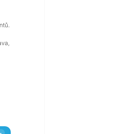
ntů.
ava,