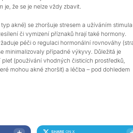
 je, že se je nelze vždy zbavit.
 typ akné) se zhoršuje stresem a užíváním stimula
 zesílení či vymizení příznaků hrají také hormony.
yžaduje péči o regulaci hormonální rovnováhy (str
y se minimalizovaly případné výkyvy. Důležitá je
 pleť (používání vhodných čisticích prostředků,
teré mohou akné zhoršit) a léčba – pod dohledem
SHARE
ON X