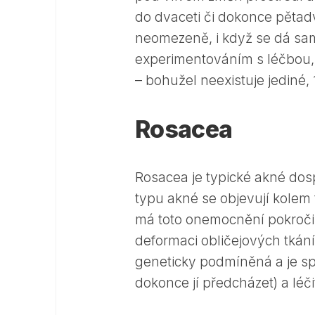
do dvaceti či dokonce pětadv
neomezeně, i když se dá samo
experimentováním s léčbou, 
– bohužel neexistuje jediné
Rosacea
Rosacea je typické akné dos
typu akné se objevují kolem t
má toto onemocnění pokročile
deformaci obličejových tkání
geneticky podmíněná a je spo
dokonce jí předcházet) a léč