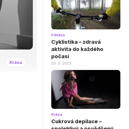
Fitness
Cyklistika – zdravá
aktivita do každého
počasí
Krása
20. 5. 2023
Krása
Cukrová depilace –
.
spolehlivý a osvědčený