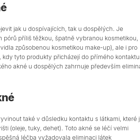
né
vit jak u dospívajících, tak u dospělých. Je
pórů příliš těžkou, špatně vybranou kosmetikou, 
ravidla způsobenou kosmetikou make-up), ale i pro
, kdy tyto produkty přicházejí do přímého kontaktu
kého akné u dospělých zahrnuje především elimin
kné
vinout také v důsledku kontaktu s látkami, které 
ti (oleje, tuky, dehet). Toto akné se léčí velmi
úspěšná léčba vyžadovala eliminaci látek