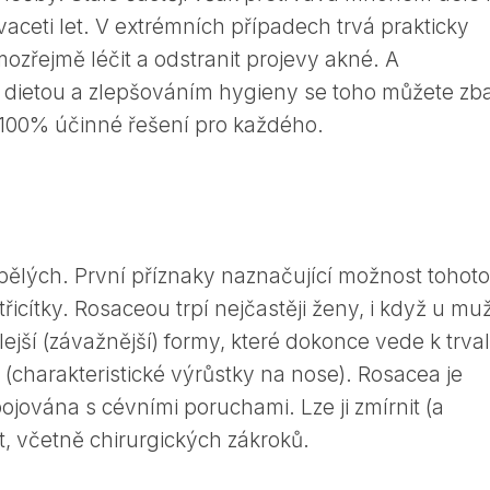
aceti let. V extrémních případech trvá prakticky
zřejmě léčit a odstranit projevy akné. A
dietou a zlepšováním hygieny se toho můžete zba
, 100% účinné řešení pro každého.
pělých. První příznaky naznačující možnost tohoto
řicítky. Rosaceou trpí nejčastěji ženy, i když u mu
jší (závažnější) formy, které dokonce vede k trva
 (charakteristické výrůstky na nose). Rosacea je
jována s cévními poruchami. Lze ji zmírnit (a
it, včetně chirurgických zákroků.