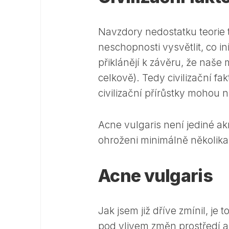
Navzdory nedostatku teorie t
neschopnosti vysvětlit, co in
přiklánějí k závěru, že naše 
celkově). Tedy civilizační fa
civilizační přírůstky mohou
Acne vulgaris není jediné ak
ohroženi minimálně několika
Acne vulgaris
Jak jsem již dříve zmínil, je
pod vlivem změn prostředí a