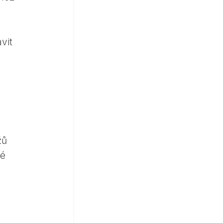
vit
žů
lé