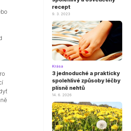
recept
ebo
9. 3. 2023
d
Krása
3 jednoduché a prakticky
ro
spolehlivé způsoby léčby
cí
plísně nehtů
dyť
14. 6. 2026
lně