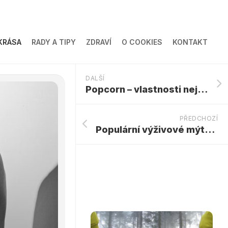
KRÁSA
RADY A TIPY
ZDRAVÍ
O COOKIES
KONTAKT
DALŠÍ
Popcorn – vlastnosti nejen pro hubnutí
PŘEDCHOZÍ
Populární výživové mýty cenzurovány