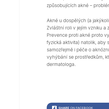
způsobujících akné – problém
Akné u dospělých (a jakýkoli
Zvláštní roli v jejím vzniku a
Prevence proti akné proto v
fyzická aktivita) natolik, ab
samozřejmě i péče o aknózní
vyhýbání se prostředkům, k
dermatologa.
SHARE
ON FACEBOOK