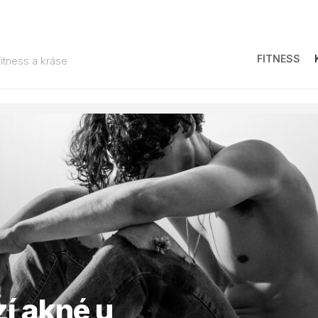
FITNESS
fitness a kráse
í akné u