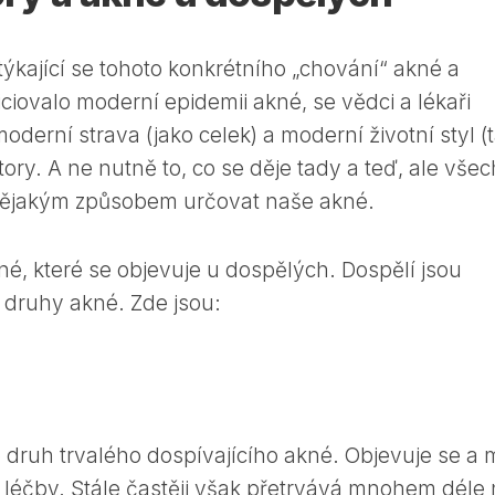
ýkající se tohoto konkrétního „chování“ akné a
iciovalo moderní epidemii akné, se vědci a lékaři
moderní strava (jako celek) a moderní životní styl (
ktory. A ne nutně to, co se děje tady a teď, ale vše
 nějakým způsobem určovat naše akné.
né, které se objevuje u dospělých. Dospělí jsou
 druhy akné. Zde jsou:
 to druh trvalého dospívajícího akné. Objevuje se a m
 léčby. Stále častěji však přetrvává mnohem déle