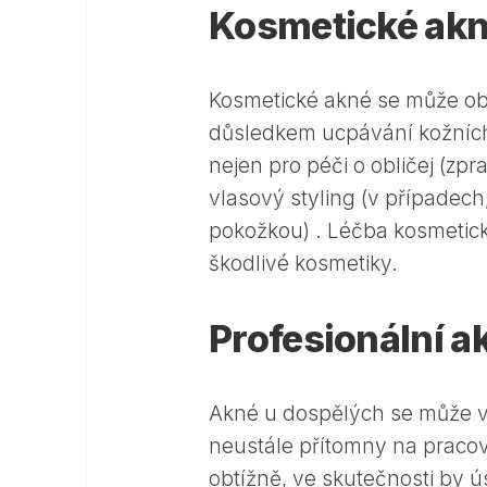
Kosmetické ak
Kosmetické akné se může obje
důsledkem ucpávání kožních 
nejen pro péči o obličej (zp
vlasový styling (v případech
pokožkou) . Léčba kosmetic
škodlivé kosmetiky.
Profesionální a
Akné u dospělých se může vy
neustále přítomny na pracoviš
obtížně, ve skutečnosti by 