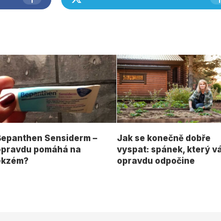
Bepanthen Sensiderm –
Jak se konečně dobře
opravdu pomáhá na
vyspat: spánek, který v
ekzém?
opravdu odpočine