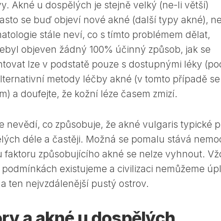
 Akné u dospělých je stejně velký (ne-li větší)
asto se buď objeví nové akné (další typy akné), n
matologie stále neví, co s tímto problémem dělat,
 nebyl objeven žádný 100% účinný způsob, jak se
tovat lze v podstatě pouze s dostupnými léky (po
ternativní metody léčby akné (v tomto případě se
) a doufejte, že kožní léze časem zmizí.
ále nevědí, co způsobuje, že akné vulgaris typické p
lých déle a častěji. Možná se pomalu stává nemo
u faktoru způsobujícího akné se nelze vyhnout. Vž
 podmínkách existujeme a civilizaci nemůžeme úp
a ten nejvzdálenější pustý ostrov.
tory a akné u dospělých