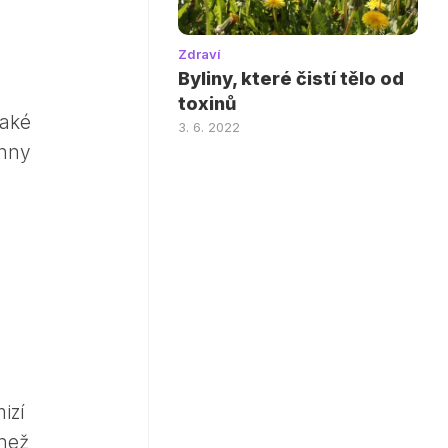
Zdraví
Byliny, které čistí tělo od
toxinů
také
3. 6. 2022
chny
izí
 než