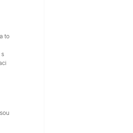
a to
 s
aci
jsou