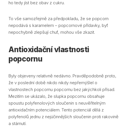
ho tedy jíst bez obav z cukru.
To vše samozřejmě za předpokladu, že se popcorn
nepodává s karamelem – popcornové přídavky, byť
nepochybně zlepšují chuť, mohou vše zkazit.
Antioxidační vlastnosti
popcornu
Byly objeveny relativně nedávno. Pravděpodobně proto,
že v poslední době nikdo nikdy nepřemýšlel o
vlastnostech popcornu popcornu bez jakýchkoli přísad.
Mezitím se ukázalo, že slupka popcornu obsahuje
spoustu polyfenolových sloučenin s neuvěřitelným
antioxidačním potenciálem. Tento potenciál dělá z
polyfenolů jednu z nejúčinnějších sloučenin proti rakovině
a stárnutí.