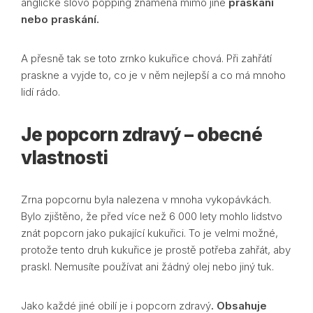
anglické slovo popping znamená mimo jiné
praskání
nebo praskání.
A přesně tak se toto zrnko kukuřice chová. Při zahřátí
praskne a vyjde to, co je v něm nejlepší a co má mnoho
lidí rádo.
Je popcorn zdravý – obecné
vlastnosti
Zrna popcornu byla nalezena v mnoha vykopávkách.
Bylo zjištěno, že před více než 6 000 lety mohlo lidstvo
znát popcorn jako pukající kukuřici. To je velmi možné,
protože tento druh kukuřice je prostě potřeba zahřát, aby
praskl. Nemusíte používat ani žádný olej nebo jiný tuk.
Jako každé jiné obilí je i popcorn zdravý
. Obsahuje