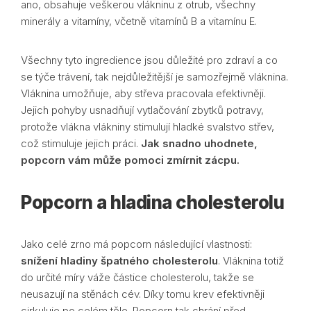
ano, obsahuje veškerou vlákninu z otrub, všechny
minerály a vitamíny, včetně vitamínů B a vitamínu E.
Všechny tyto ingredience jsou důležité pro zdraví a co
se týče trávení, tak nejdůležitější je samozřejmě vláknina.
Vláknina umožňuje, aby střeva pracovala efektivněji.
Jejich pohyby usnadňují vytlačování zbytků potravy,
protože vlákna vlákniny stimulují hladké svalstvo střev,
což stimuluje jejich práci.
Jak snadno uhodnete,
popcorn vám může pomoci zmírnit zácpu.
Popcorn a hladina cholesterolu
Jako celé zrno má popcorn následující vlastnosti:
snížení hladiny špatného cholesterolu
. Vláknina totiž
do určité míry váže částice cholesterolu, takže se
neusazují na stěnách cév. Díky tomu krev efektivněji
cirkuluje po celém těle. Popcorn tak chrání před