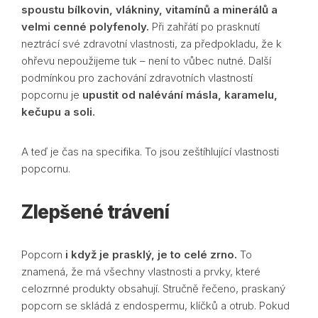
spoustu bílkovin, vlákniny, vitamínů a minerálů a
velmi cenné polyfenoly.
Při zahřátí po prasknutí
neztrácí své zdravotní vlastnosti, za předpokladu, že k
ohřevu nepoužijeme tuk – není to vůbec nutné. Další
podmínkou pro zachování zdravotních vlastností
popcornu je
upustit od nalévání másla, karamelu,
kečupu a soli.
A teď je čas na specifika. To jsou zeštíhlující vlastnosti
popcornu.
Zlepšené trávení
Popcorn
i když je prasklý, je to celé zrno.
To
znamená, že má všechny vlastnosti a prvky, které
celozrnné produkty obsahují. Stručně řečeno, praskaný
popcorn se skládá z endospermu, klíčků a otrub. Pokud