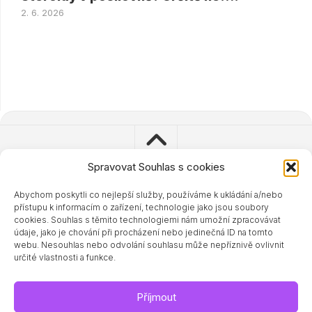
2. 6. 2026
Spravovat Souhlas s cookies
Abychom poskytli co nejlepší služby, používáme k ukládání a/nebo
© 2023 - 2024 Zdravisimo.cz
přístupu k informacím o zařízení, technologie jako jsou soubory
Powered by
WordPress
. Theme by
Alx
.
cookies. Souhlas s těmito technologiemi nám umožní zpracovávat
údaje, jako je chování při procházení nebo jedinečná ID na tomto
webu. Nesouhlas nebo odvolání souhlasu může nepříznivě ovlivnit
určité vlastnosti a funkce.
Příjmout