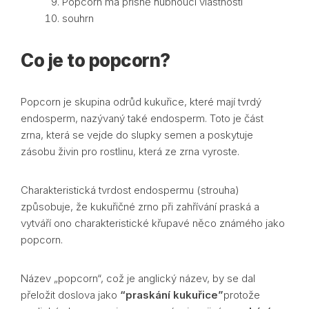
Popcorn má přísně hubnoucí vlastnosti
souhrn
Co je to popcorn?
Popcorn je skupina odrůd kukuřice, které mají tvrdý
endosperm, nazývaný také endosperm. Toto je část
zrna, která se vejde do slupky semen a poskytuje
zásobu živin pro rostlinu, která ze zrna vyroste.
Charakteristická tvrdost endospermu (strouha)
způsobuje, že kukuřičné zrno při zahřívání praská a
vytváří ono charakteristické křupavé něco známého jako
popcorn.
Název „popcorn“, což je anglický název, by se dal
přeložit doslova jako
“praskání kukuřice”
protože