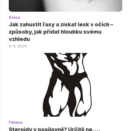
Krása
Jak zahustit řasy a získat lesk v očích –
způsoby, jak přidat hloubku svému
vzhledu
8. 6. 2026
Fitness
Steroidy v posilovně? Určitě ne….