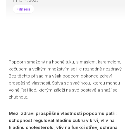
15. 4. 2023
Fitness
Popcorn smažený na hodně tuku, s máslem, karamelem,
kečupem a velkým množstvím soli je rozhodně nezdravý.
Bez těchto přísad má však popcorn dokonce zdraví
prospěšné vlastnosti. Stává se svačinkou, kterou mohou
volně jíst i lidé, kterým záleží na své postavě a snaží se
zhubnout.
Mezi zdraví prospěšné vlastnosti popcornu patří:
schopnost regulovat hladinu cukru v krvi, vliv na
hladinu cholesterolu, vliv na funkci střev, ochrana