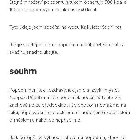
Stejné množství popcornu s tukem obsahuje 500 kcal a
100 g bramborových lupínků asi 540 kcal.
Tyto údaje jsem spočítal na webu KalkulatorKalorii.net.
Jak je vidět, pojídáním popcornu nepřiberete a chuť na
svačinu snadno ukojíte.
souhrn
Popcorn není tak nezdravý, jak jsme si zvyklí myslet.
Naopak. Působí na tělo docela blahodárně. Tento vliv
zachováme za předpokladu, že popcorn nepražíme na
tuku, neposypeme ho cukrem ani nepolijeme karamelem
či máslem a nakonec nepřisolíme.
Je také lepší se vyhnout hotovému popcornu, který lze