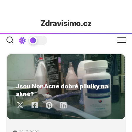
Skip
Zdravisimo.cz
to
content
Jsou NonAcne dobré pilulky na
akné?