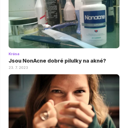
Krása
Jsou NonAcne dobré pilulky na akné?
23. 7. 2023