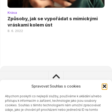
Krása
Způsoby, jak se vypořádat s mimickými
vráskami kolem úst
8. 6. 2022
Spravovat Souhlas s cookies
Abychom poskytli co nejlepší služby, používáme k ukládání a/nebo
© 2023 - 2024 Zdravisimo.cz
přístupu k informacím o zařízení, technologie jako jsou soubory
Powered by
WordPress
. Theme by
Alx
.
cookies. Souhlas s těmito technologiemi nám umožní zpracovávat
údaje, jako je chování při procházení nebo jedinečná ID na tomto