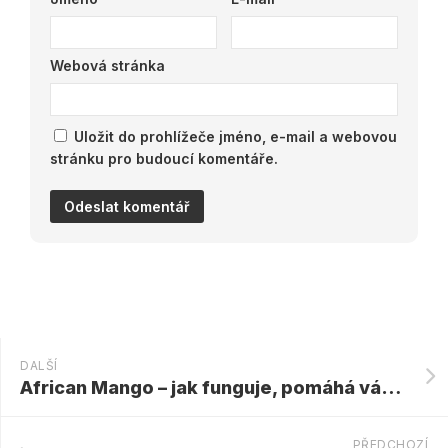
Webová stránka
Uložit do prohlížeče jméno, e-mail a webovou
stránku pro budoucí komentáře.
DALŠÍ
African Mango – jak funguje, pomáhá vám zhubnout, co ukazují výzkumy a co říkají na základě názorů?
PŘEDCHOZÍ