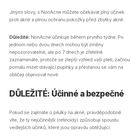
Jinými slovy, s NonAcne můžete očekávat plný účinek
proti akné a plnou ochranu pokožky před zbytky akné.
Důležité:
NonAcne účinkuje během prvního týdne. Po
jednom nebo dvou dnech mohou být změny
nepozorovatelné, ale po 7 dnech je zřetelně
zaznamenáte, protože se zlepší vzhled vaší pleti, začnou
pomalu mizet stávající pupínky a přestanou se vám na
obličeji objevovat nové.
DŮLEŽITÉ: Účinné a bezpečné
Pokud se zajímáte o pilulky na akné, pravděpodobně
víte, že ty nejúčinnější (retinoidy) způsobují spoustu
vedlejších účinků, které jsou opravdu obtěžující.