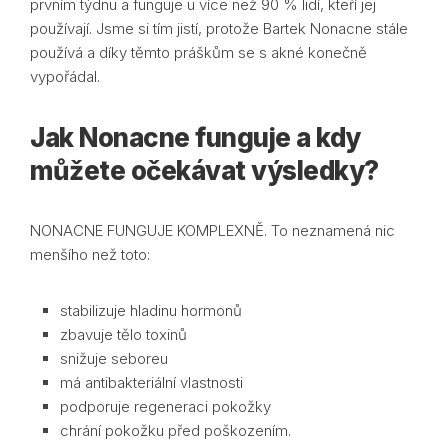
prvním týdnu a funguje u více než 90 % lidí, kteří jej
používají. Jsme si tím jistí, protože Bartek Nonacne stále
používá a díky těmto práškům se s akné konečně
vypořádal.
Jak Nonacne funguje a kdy
můžete očekávat výsledky?
NONACNE FUNGUJE KOMPLEXNĚ. To neznamená nic
menšího než toto:
stabilizuje hladinu hormonů
zbavuje tělo toxinů
snižuje seboreu
má antibakteriální vlastnosti
podporuje regeneraci pokožky
chrání pokožku před poškozením.