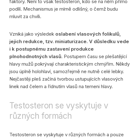
faktory. Není to však testosteron, kdo se na něm přímo
podílí. Mechanismus je mírně odlišný, o čemž budu
mluvit za chvíli.
Vzniká jako výsledek
oslabení vlasových folikulů,
jejich redukce, tzv. miniaturizace. V důsledku vede
i k postupnému zastavení produkce
plnohodnotných vlasů
. Postupem času se plešatějící
hlavy mužů pokrývají charakteristickým chmýřím. Někdy
jsou úplně holohlaví, samozřejmě ne nutně celé lebky.
Nejčastěji pleš začíná tvorbou ustupujících vlasových
linek nad čelem a řídnutím vlasů na temeni hlavy.
Testosteron se vyskytuje v
různých formách
Testosteron se vyskytuje v různých formách a pouze