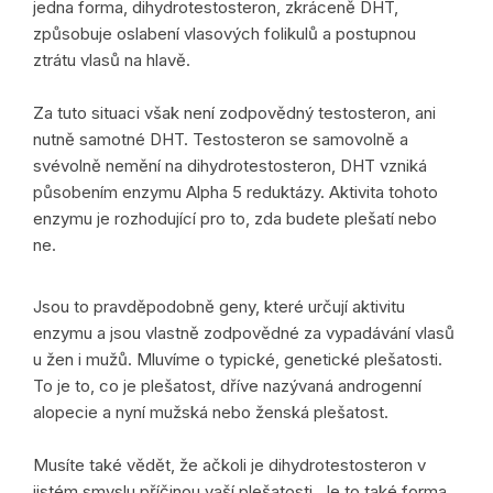
jedna forma, dihydrotestosteron, zkráceně DHT,
způsobuje oslabení vlasových folikulů a postupnou
ztrátu vlasů na hlavě.
Za tuto situaci však není zodpovědný testosteron, ani
nutně samotné DHT. Testosteron se samovolně a
svévolně nemění na dihydrotestosteron, DHT vzniká
působením enzymu Alpha 5 reduktázy. Aktivita tohoto
enzymu je rozhodující pro to, zda budete plešatí nebo
ne.
Jsou to pravděpodobně geny, které určují aktivitu
enzymu a jsou vlastně zodpovědné za vypadávání vlasů
u žen i mužů. Mluvíme o typické, genetické plešatosti.
To je to, co je plešatost, dříve nazývaná androgenní
alopecie a nyní mužská nebo ženská plešatost.
Musíte také vědět, že ačkoli je dihydrotestosteron v
jistém smyslu příčinou vaší plešatosti. Je to také forma