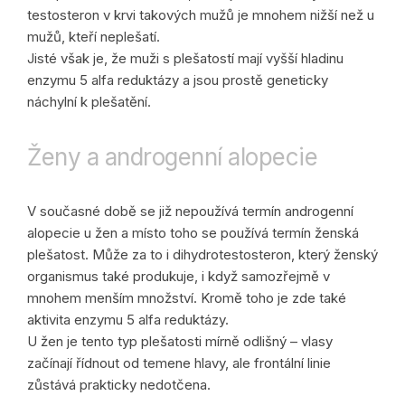
testosteron v krvi takových mužů je mnohem nižší než u
mužů, kteří neplešatí.
Jisté však je, že muži s plešatostí mají vyšší hladinu
enzymu 5 alfa reduktázy a jsou prostě geneticky
náchylní k plešatění.
Ženy a androgenní alopecie
V současné době se již nepoužívá termín androgenní
alopecie u žen a místo toho se používá termín ženská
plešatost. Může za to i dihydrotestosteron, který ženský
organismus také produkuje, i když samozřejmě v
mnohem menším množství. Kromě toho je zde také
aktivita enzymu 5 alfa reduktázy.
U žen je tento typ plešatosti mírně odlišný – vlasy
začínají řídnout od temene hlavy, ale frontální linie
zůstává prakticky nedotčena.