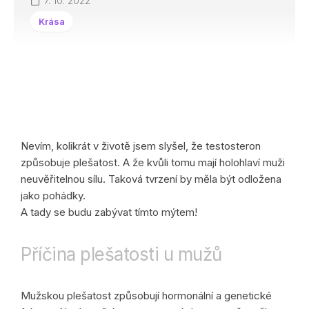
7. 10. 2022
Krása
Nevím, kolikrát v životě jsem slyšel, že testosteron
způsobuje plešatost. A že kvůli tomu mají holohlaví muži
neuvěřitelnou sílu. Taková tvrzení by měla být odložena
jako pohádky.
A tady se budu zabývat tímto mýtem!
Příčina plešatosti u mužů
Mužskou plešatost způsobují hormonální a genetické