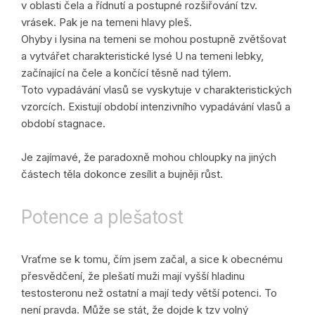
v oblasti čela a řídnutí a postupné rozšiřování tzv.
vrásek. Pak je na temeni hlavy pleš.
Ohyby i lysina na temeni se mohou postupně zvětšovat
a vytvářet charakteristické lysé U na temeni lebky,
začínající na čele a končící těsně nad týlem.
Toto vypadávání vlasů se vyskytuje v charakteristických
vzorcích. Existují období intenzivního vypadávání vlasů a
období stagnace.
Je zajímavé, že paradoxně mohou chloupky na jiných
částech těla dokonce zesílit a bujněji růst.
Potence a plešatost
Vraťme se k tomu, čím jsem začal, a sice k obecnému
přesvědčení, že plešatí muži mají vyšší hladinu
testosteronu než ostatní a mají tedy větší potenci. To
není pravda. Může se stát, že dojde k tzv volný