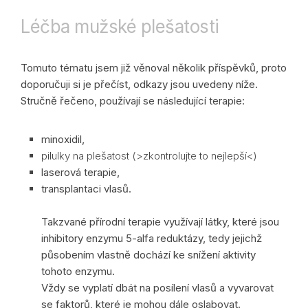
Léčba mužské plešatosti
Tomuto tématu jsem již věnoval několik příspěvků, proto
doporučuji si je přečíst, odkazy jsou uvedeny níže.
Stručně řečeno, používají se následující terapie:
minoxidil,
pilulky na plešatost (>zkontrolujte to nejlepší<)
laserová terapie,
transplantaci vlasů.
Takzvané přírodní terapie využívají látky, které jsou
inhibitory enzymu 5-alfa reduktázy, tedy jejichž
působením vlastně dochází ke snížení aktivity
tohoto enzymu.
Vždy se vyplatí dbát na posílení vlasů a vyvarovat
se faktorů, které je mohou dále oslabovat.