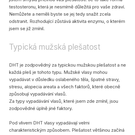
testosteronu, která je nesmírně důležitá pro vaše zdraví.
Nemůžete a neměli byste se jej tedy snažit zcela
odstranit. Rozhodující zůstává aktivita enzymu, o kterém
jsem se již zmínil.
Typická mužská plešatost
DHT je zodpovědný za typickou mužskou plešatost a ne
každá pleš je tohoto typu. Mužské vlasy mohou
vypadávat v důsledku oslabeného těla, špatné stravy,
stresu, alopecia areata a všech faktorů, které obecně
způsobují vypadávání vlasů.
Za typy vypadávání vlasů, které jsem zde zmínil, jsou
zodpovědné úplně jiné faktory.
Pod vlivem DHT vlasy vypadávají velmi
charakteristickým způsobem. Plešatost většinou začíná