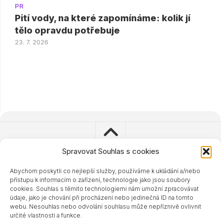
PR
Pití vody, na které zapomínáme: kolik jí
tělo opravdu potřebuje
23. 7. 2026
Spravovat Souhlas s cookies
Abychom poskytli co nejlepší služby, používáme k ukládání a/nebo
© 2023 - 2024 Zdravisimo.cz
přístupu k informacím o zařízení, technologie jako jsou soubory
Powered by
WordPress
. Theme by
Alx
.
cookies. Souhlas s těmito technologiemi nám umožní zpracovávat
údaje, jako je chování při procházení nebo jedinečná ID na tomto
webu. Nesouhlas nebo odvolání souhlasu může nepříznivě ovlivnit
určité vlastnosti a funkce.