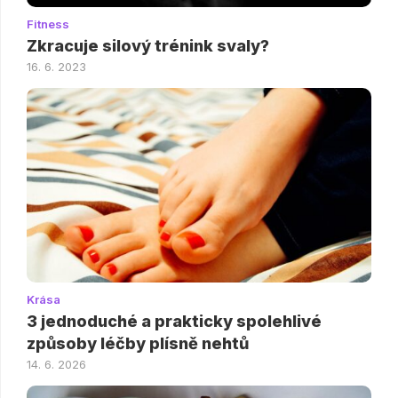
Fitness
Zkracuje silový trénink svaly?
16. 6. 2023
Krása
3 jednoduché a prakticky spolehlivé
způsoby léčby plísně nehtů
14. 6. 2026