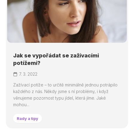
Jak se vypořádat se zažívacími
potížemi?
7. 3. 2022
Zažívací potíže – to určitě minimálně jednou potrápilo
každého z nás. Někdy jsme s ní problémy, i když
věnujeme pozornost typu jídel, která jíme. Jaké
mohou...
Rady a tipy