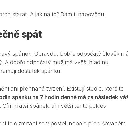
teron starat. A jak na to? Dám ti nápovědu.
ečně spát
zdravý spánek. Opravdu. Dobře odpočatý člověk m
avý. A dobře odpočatý muž má vyšší hladinu
 nemají dostatek spánku.
ní ani přehnaná tvrzení. Existují studie, které to
hodin spánku na 7 hodin denně má za následek vá
. Čím kratší spánek, tím větší tento pokles.
í to o zmítání se v posteli nebo o přerušovaném