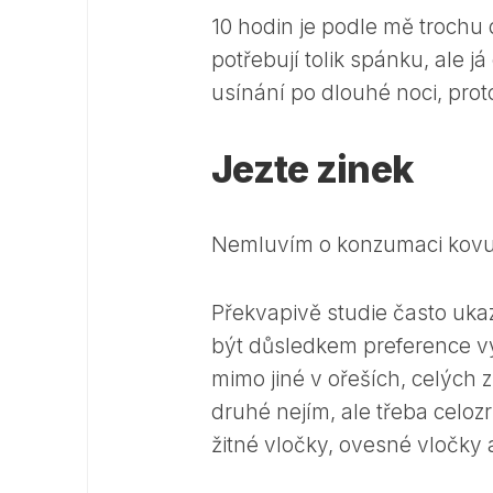
10 hodin je podle mě trochu 
potřebují tolik spánku, ale
usínání po dlouhé noci, prot
Jezte zinek
Nemluvím o konzumaci kovu, a
Překvapivě studie často uk
být důsledkem preference vy
mimo jiné v ořeších, celých z
druhé nejím, ale třeba celoz
žitné vločky, ovesné vločky 