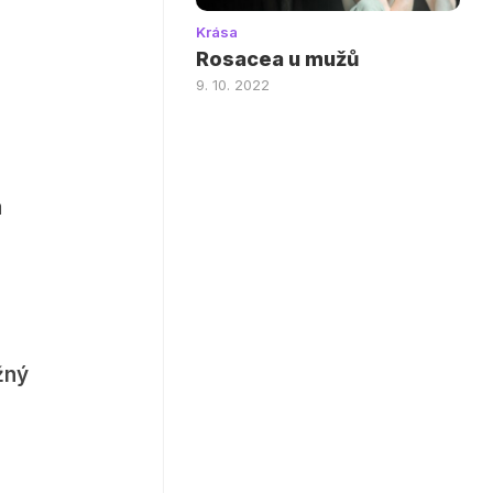
Krása
Rosacea u mužů
9. 10. 2022
á
žný