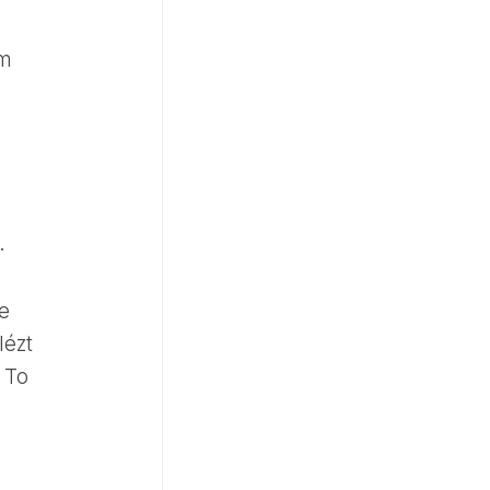
ím
.
e
lézt
 To