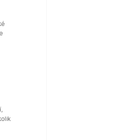
ké
se
,
olik