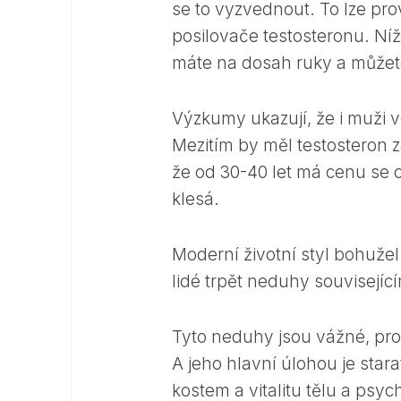
se to vyzvednout. To lze prov
posilovače testosteronu. Níž
máte na dosah ruky a můžete
Výzkumy ukazují, že i muži v
Mezitím by měl testosteron 
že od 30-40 let má cenu se o
klesá.
Moderní životní styl bohuže
lidé trpět neduhy související
Tyto neduhy jsou vážné, pro
A jeho hlavní úlohou je star
kostem a vitalitu tělu a psyc