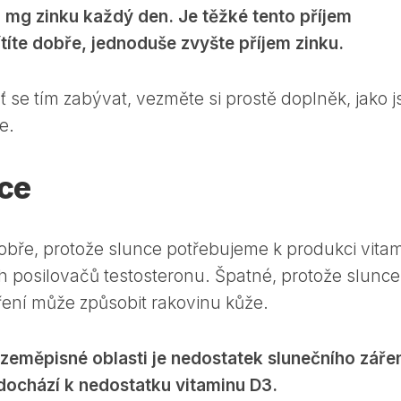
1 mg zinku každý den. Je těžké tento příjem
títe dobře, jednoduše zvyšte příjem zinku.
se tím zabývat, vezměte si prostě doplněk, jako j
e.
ce
Dobře, protože slunce potřebujeme k produkci vita
ch posilovačů testosteronu. Špatné, protože slunce
ní může způsobit rakovinu kůže.
 zeměpisné oblasti je nedostatek slunečního zářen
 dochází k nedostatku vitaminu D3.