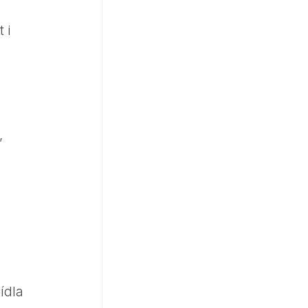
 i
,
ídla