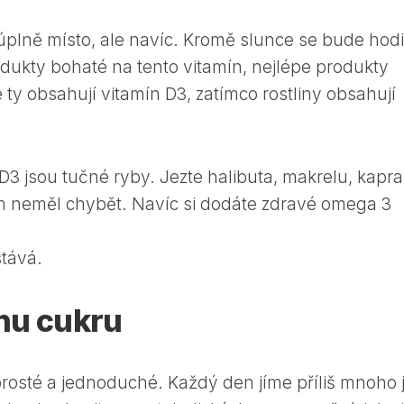
plně místo, ale navíc. Kromě slunce se bude hodit
rodukty bohaté na tento vitamín, nejlépe produkty
ty obsahují vitamín D3, zatímco rostliny obsahují
3 jsou tučné ryby. Jezte halibuta, makrelu, kapra
m neměl chybět. Navíc si dodáte zdravé omega 3
tává.
inu cukru
 prosté a jednoduché. Každý den jíme příliš mnoho j