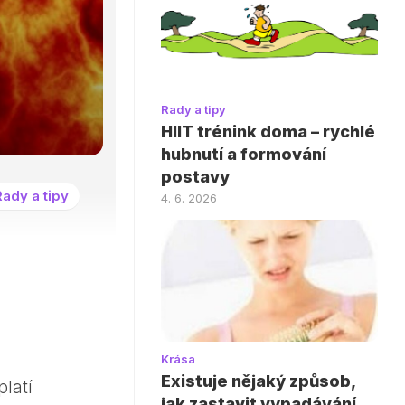
Rady a tipy
HIIT trénink doma – rychlé
hubnutí a formování
postavy
Rady a tipy
4. 6. 2026
Krása
Existuje nějaký způsob,
platí
jak zastavit vypadávání