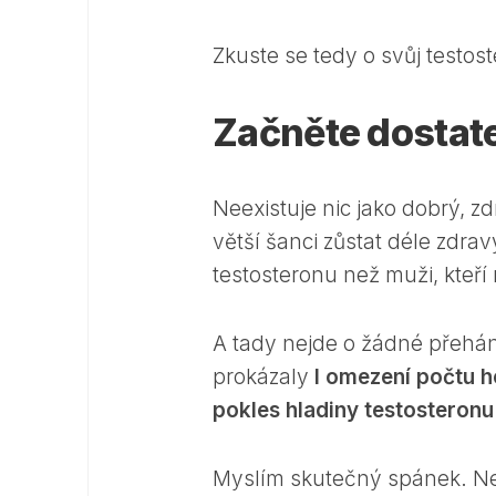
Zkuste se tedy o svůj testos
Začněte dostat
Neexistuje nic jako dobrý, 
větší šanci zůstat déle zdr
testosteronu než muži, kteří
A tady nejde o žádné přeháně
prokázaly
I omezení počtu 
pokles hladiny testosteronu
Myslím skutečný spánek. Nen