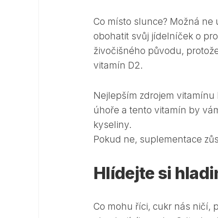
Co místo slunce? Možná ne ú
obohatit svůj jídelníček o p
živočišného původu, protože 
vitamín D2.
Nejlepším zdrojem vitamínu D
úhoře a tento vitamín by vá
kyseliny.
Pokud ne, suplementace zůs
Hlídejte si hlad
Co mohu říci, cukr nás ničí,