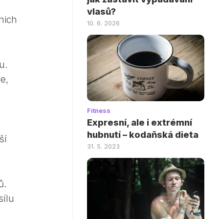
vlasů?
nich
10. 6. 2026
u.
e,
Fitness
Expresní, ale i extrémní
hubnutí – kodaňská dieta
ší
31. 5. 2023
ů.
sílu