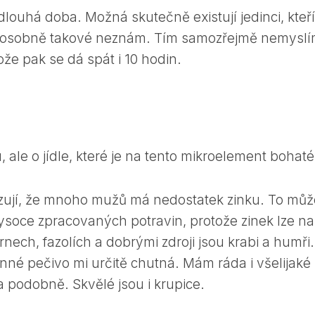
dlouhá doba. Možná skutečně existují jedinci, kteří
 já osobně takové neznám. Tím samozřejmě nemysl
ože pak se dá spát i 10 hodin.
le o jídle, které je na tento mikroelement bohaté
azují, že mnoho mužů má nedostatek zinku. To můž
soce zpracovaných potravin, protože zinek lze na
rnech, fazolích a dobrými zdroji jsou krabi a humři.
rnné pečivo mi určitě chutná. Mám ráda i všelijaké
a podobně. Skvělé jsou i krupice.