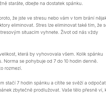
ně staráte, dbejte na dostatek spánku.
roto, že jste ve stresu nebo vám v tom brání něja
aktory eliminovat. Stres lze eliminovat také tím, že 
stresovým situacím vyhnete. Život od nás vždy
velikost, která by vyhovovala všem. Kolik spánku
vás. Norma se pohybuje od 7 do 10 hodin denně.
to rozmezí.
 stačí 7 hodin spánku a cítíte se svěží a odpočatí
ek zbytečně prodlužovat. Vaše tělo přesně ví, k