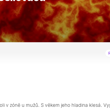
roli v zóně u mužů. S věkem jeho hladina klesá. Vy