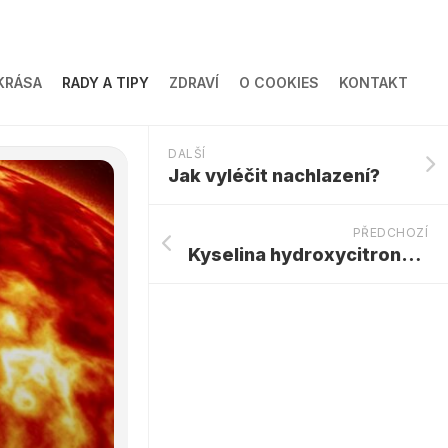
KRÁSA
RADY A TIPY
ZDRAVÍ
O COOKIES
KONTAKT
DALŠÍ
Jak vyléčit nachlazení?
PŘEDCHOZÍ
Kyselina hydroxycitronová a její neobvyklá použití