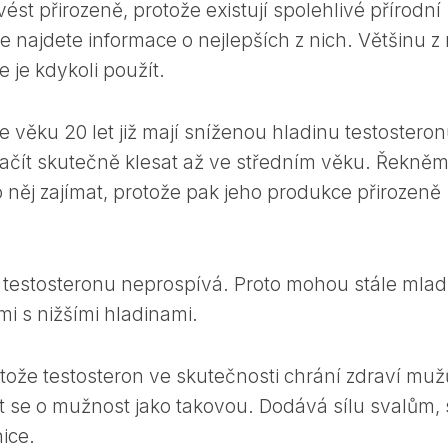
ést přirozeně, protože existují spolehlivé přírodní
e najdete informace o nejlepších z nich. Většinu z 
 je kdykoli použít.
e věku 20 let již mají sníženou hladinu testosteron
začít skutečně klesat až ve středním věku. Řekněm
 něj zajímat, protože pak jeho produkce přirozeně
l testosteronu neprospívá. Proto mohou stále mlad
mi s nižšími hladinami.
tože testosteron ve skutečnosti chrání zdraví muž
at se o mužnost jako takovou. Dodává sílu svalům, 
hice.