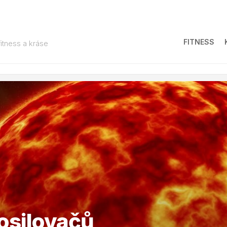
FITNESS
fitness a kráse
posilovačů