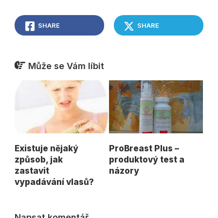
SHARE
SHARE
Může se Vám líbit
Existuje nějaký
ProBreast Plus –
způsob, jak
produktový test a
zastavit
názory
vypadávání vlasů?
Napsat komentář