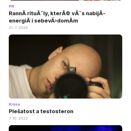
PR
RannĂ­ rituĂˇly, kterĂ© vĂˇs nabijĂ­
energiĂ­ i sebevÄ›domĂ­m
21. 7. 2026
Krása
Plešatost a testosteron
7. 10. 2022