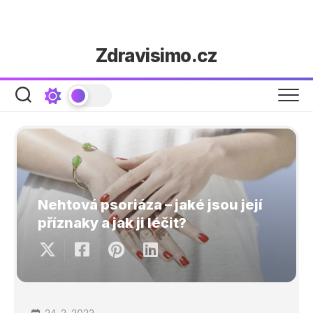
Skip
Zdravisimo.cz
to
content
Nehtová psoriáza – jaké jsou její
příznaky a jak ji léčit?