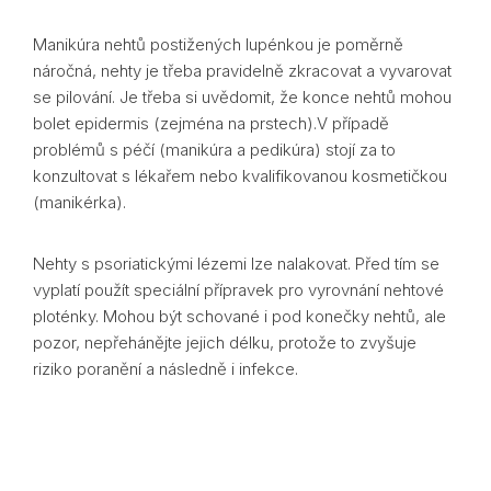
Manikúra nehtů postižených lupénkou je poměrně
náročná, nehty je třeba pravidelně zkracovat a vyvarovat
se pilování. Je třeba si uvědomit, že konce nehtů mohou
bolet epidermis (zejména na prstech).V případě
problémů s péčí (manikúra a pedikúra) stojí za to
konzultovat s lékařem nebo kvalifikovanou kosmetičkou
(manikérka).
Nehty s psoriatickými lézemi lze nalakovat. Před tím se
vyplatí použít speciální přípravek pro vyrovnání nehtové
ploténky. Mohou být schované i pod konečky nehtů, ale
pozor, nepřehánějte jejich délku, protože to zvyšuje
riziko poranění a následně i infekce.