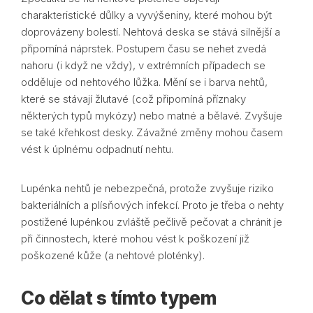
charakteristické důlky a vyvýšeniny, které mohou být
doprovázeny bolestí. Nehtová deska se stává silnější a
připomíná náprstek. Postupem času se nehet zvedá
nahoru (i když ne vždy), v extrémních případech se
odděluje od nehtového lůžka. Mění se i barva nehtů,
které se stávají žlutavé (což připomíná příznaky
některých typů mykózy) nebo matné a bělavé. Zvyšuje
se také křehkost desky. Závažné změny mohou časem
vést k úplnému odpadnutí nehtu.
Lupénka nehtů je nebezpečná, protože zvyšuje riziko
bakteriálních a plísňových infekcí. Proto je třeba o nehty
postižené lupénkou zvláště pečlivě pečovat a chránit je
při činnostech, které mohou vést k poškození již
poškozené kůže (a nehtové ploténky).
Co dělat s tímto typem