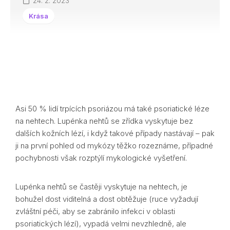
24. 2. 2023
Krása
Asi 50 % lidí trpících psoriázou má také psoriatické léze
na nehtech. Lupénka nehtů se zřídka vyskytuje bez
dalších kožních lézí, i když takové případy nastávají – pak
ji na první pohled od mykózy těžko rozeznáme, případné
pochybnosti však rozptýlí mykologické vyšetření.
Lupénka nehtů se častěji vyskytuje na nehtech, je
bohužel dost viditelná a dost obtěžuje (ruce vyžadují
zvláštní péči, aby se zabránilo infekci v oblasti
psoriatických lézí), vypadá velmi nevzhledně, ale