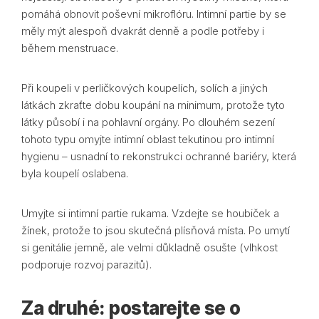
pomáhá obnovit poševní mikroflóru. Intimní partie by se
měly mýt alespoň dvakrát denně a podle potřeby i
během menstruace.
Při koupeli v perličkových koupelích, solích a jiných
látkách zkraťte dobu koupání na minimum, protože tyto
látky působí i na pohlavní orgány. Po dlouhém sezení
tohoto typu omyjte intimní oblast tekutinou pro intimní
hygienu – usnadní to rekonstrukci ochranné bariéry, která
byla koupelí oslabena.
Umyjte si intimní partie rukama. Vzdejte se houbiček a
žínek, protože to jsou skutečná plísňová místa. Po umytí
si genitálie jemně, ale velmi důkladně osušte (vlhkost
podporuje rozvoj parazitů).
Za druhé: postarejte se o