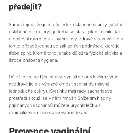
předejít?
Samozřejmě, že je to důsledek oslabené imunity (včetně
oslabené mikroflóry), je třeba se starat jak o imunitu, tak
o poševní mikroflóru. Jinými slovy, zdravé stravování je v
tomto případě jednou ze základních podmínek, které je
třeba splnit. Kromě toho je také důležitá fyzická aktivita a
široce chápaná hygiena.
Důležité: co se týče stravy, vyplatí se především vyřadit
nezdravé jídlo a výrazně omezit sacharidy (hlavně
jednoduché cukry). Kvasinky mají rády sacharidové
prostředí a touží se v něm množit. Snížením hladiny
přijímaných sacharidů můžete urychlit léčbu a
minimalizovat riziko opakování infekce.
Prevence vaginální