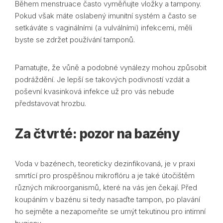
Během menstruace často vyměňujte vložky a tampony.
Pokud však máte oslabený imunitní systém a často se
setkáváte s vaginálními (a vulválními) infekcemi, měli
byste se zdržet používání tamponů.
Pamatujte, že vůně a podobné vynálezy mohou způsobit
podráždění. Je lepší se takových podivností vzdát a
poševní kvasinková infekce už pro vás nebude
představovat hrozbu.
Za čtvrté: pozor na bazény
Voda v bazénech, teoreticky dezinfikovaná, je v praxi
smrtící pro prospěšnou mikroflóru a je také útočištěm
různých mikroorganismů, které na vás jen čekají. Před
koupáním v bazénu si tedy nasaďte tampon, po plavání
ho sejměte a nezapomeňte se umýt tekutinou pro intimní