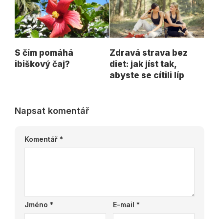
S čím pomáhá
Zdravá strava bez
ibiškový čaj?
diet: jak jíst tak,
abyste se cítili líp
Napsat komentář
Komentář
*
Jméno
*
E-mail
*