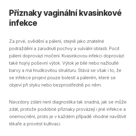
Příznaky vaginální kvasinkové
infekce
Za prvé, svědění a pálení, stejně jako znatelné
podráždění a zarudnutí pochvy a vulvální oblasti. Pocit
pálení doprovází močení. Kvasinkovou infekci doprovází
také hojný poševní výtok. Výtok je bílé nebo nažloutlé
barvy a má hrudkovitou strukturu. Stává se však i to, že
se infekce projeví pouze bolestí a pálením, které se
objeví při styku nebo bezprostředně po něm.
Navzdory zdání není diagnostika tak snadná, jak se může
zdát, protože podobné příznaky provázejí i jiné infekce a
onemocnění, proto je v každém případě vhodné navštívit
lékaře a provést kultivaci.