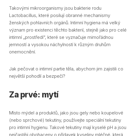
Takovými mikroorganismy jsou bakterie rodu
Lactobacillus, které posilují obranné mechanismy
ženských pohlavních orgánů. Intimní hygiena má velký
význam pro existenci těchto bakterií, stejně jako pro celé
intimní „prostředí“, které se vyznačuje mimořádnou
jemností a vysokou náchylností k různým druhům
onemocnění.
Jak pečovat o intimní partie těla, abychom jim zajistili co
největší pohodlí a bezpečí?
Za prvé: mytí
Místo mýdel a produktů, jako jsou gely nebo koupelové
(nebo sprchové) tekutiny, používejte speciální tekutiny
pro intimní hygienu. Takové tekutiny mají kyselé pH a jsou
nejčastěji obohaceny o přídavek kyseliny mléčné, která