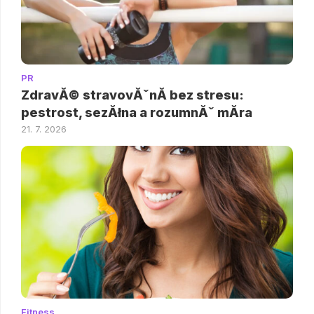
PR
ZdravĂ© stravovĂˇnĂ­ bez stresu:
pestrost, sezĂłna a rozumnĂˇ mĂ­ra
21. 7. 2026
Fitness