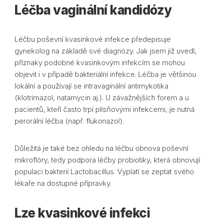
Léčba vaginální kandidózy
Léčbu poševní kvasinkové infekce předepisuje
gynekolog na základě své diagnózy. Jak jsem již uvedl,
příznaky podobné kvasinkovým infekcím se mohou
objevit i v případě bakteriální infekce. Léčba je většinou
lokální a používají se intravaginální antimykotika
(klotrimazol, natamycin aj.). U závažnějších forem a u
pacientů, kteří často trpí plísňovými infekcemi, je nutná
perorální léčba (např. flukonazol).
Důležitá je také bez ohledu na léčbu obnova poševní
mikroflóry, tedy podpora léčby probiotiky, která obnovují
populaci bakterií Lactobacillus. Vyplatí se zeptat svého
lékaře na dostupné přípravky.
Lze kvasinkové infekci