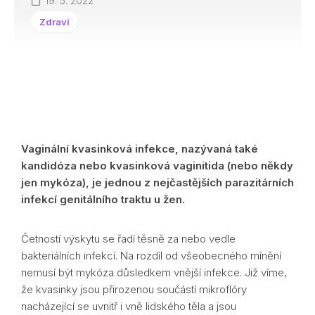
19. 5. 2022
Zdraví
Vaginální kvasinková infekce, nazývaná také
kandidóza nebo kvasinková vaginitida (nebo někdy
jen mykóza), je jednou z nejčastějších parazitárních
infekcí genitálního traktu u žen.
Četností výskytu se řadí těsně za nebo vedle
bakteriálních infekcí. Na rozdíl od všeobecného mínění
nemusí být mykóza důsledkem vnější infekce. Již víme,
že kvasinky jsou přirozenou součástí mikroflóry
nacházející se uvnitř i vně lidského těla a jsou