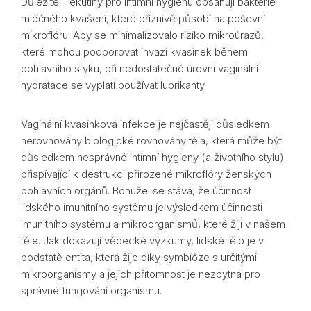
Důležité: Tekutiny pro intimní hygienu obsahují bakterie
mléčného kvašení, které příznivě působí na poševní
mikroflóru. Aby se minimalizovalo riziko mikroúrazů,
které mohou podporovat invazi kvasinek během
pohlavního styku, při nedostatečné úrovni vaginální
hydratace se vyplatí používat lubrikanty.
Vaginální kvasinková infekce je nejčastěji důsledkem
nerovnováhy biologické rovnováhy těla, která může být
důsledkem nesprávné intimní hygieny (a životního stylu)
přispívající k destrukci přirozené mikroflóry ženských
pohlavních orgánů. Bohužel se stává, že účinnost
lidského imunitního systému je výsledkem účinnosti
imunitního systému a mikroorganismů, které žijí v našem
těle. Jak dokazují vědecké výzkumy, lidské tělo je v
podstatě entita, která žije díky symbióze s určitými
mikroorganismy a jejich přítomnost je nezbytná pro
správné fungování organismu.