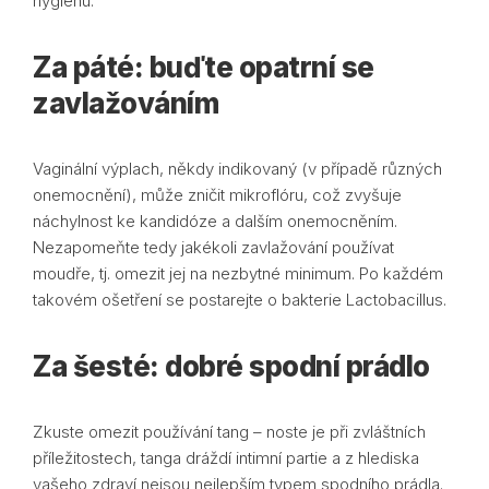
hygienu.
Za páté: buďte opatrní se
zavlažováním
Vaginální výplach, někdy indikovaný (v případě různých
onemocnění), může zničit mikroflóru, což zvyšuje
náchylnost ke kandidóze a dalším onemocněním.
Nezapomeňte tedy jakékoli zavlažování používat
moudře, tj. omezit jej na nezbytné minimum. Po každém
takovém ošetření se postarejte o bakterie Lactobacillus.
Za šesté: dobré spodní prádlo
Zkuste omezit používání tang – noste je při zvláštních
příležitostech, tanga dráždí intimní partie a z hlediska
vašeho zdraví nejsou nejlepším typem spodního prádla.