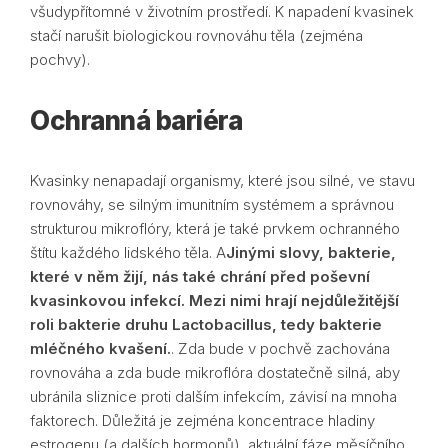
všudypřítomné v životním prostředí. K napadení kvasinek
stačí narušit biologickou rovnováhu těla (zejména
pochvy).
Ochranná bariéra
Kvasinky nenapadají organismy, které jsou silné, ve stavu
rovnováhy, se silným imunitním systémem a správnou
strukturou mikroflóry, která je také prvkem ochranného
štítu každého lidského těla. A
Jinými slovy, bakterie,
které v něm žijí, nás také chrání před poševní
kvasinkovou infekcí. Mezi nimi hrají nejdůležitější
roli bakterie druhu Lactobacillus, tedy bakterie
mléčného kvašení.
. Zda bude v pochvě zachována
rovnováha a zda bude mikroflóra dostatečně silná, aby
ubránila sliznice proti dalším infekcím, závisí na mnoha
faktorech. Důležitá je zejména koncentrace hladiny
estrogenu (a dalších hormonů), aktuální fáze měsíčního