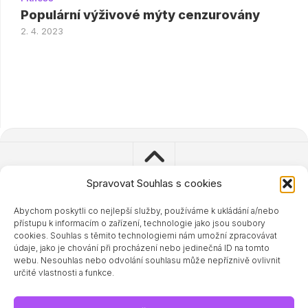
Populární výživové mýty cenzurovány
2. 4. 2023
Spravovat Souhlas s cookies
Abychom poskytli co nejlepší služby, používáme k ukládání a/nebo
© 2023 - 2024 Zdravisimo.cz
přístupu k informacím o zařízení, technologie jako jsou soubory
Powered by
WordPress
. Theme by
Alx
.
cookies. Souhlas s těmito technologiemi nám umožní zpracovávat
údaje, jako je chování při procházení nebo jedinečná ID na tomto
webu. Nesouhlas nebo odvolání souhlasu může nepříznivě ovlivnit
určité vlastnosti a funkce.