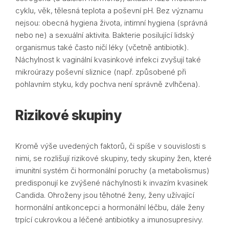
cyklu, věk, tělesná teplota a poševní pH. Bez významu
nejsou: obecná hygiena života, intimní hygiena (správná
nebo ne) a sexuální aktivita. Bakterie posilující lidský
organismus také často ničí léky (včetně antibiotik).
Náchylnost k vaginální kvasinkové infekci zvyšují také
mikroúrazy poševní sliznice (např. způsobené při
pohlavním styku, kdy pochva není správně zvlhčena).
Rizikové skupiny
Kromě výše uvedených faktorů, či spíše v souvislosti s
nimi, se rozlišují rizikové skupiny, tedy skupiny žen, které
imunitní systém či hormonální poruchy (a metabolismus)
predisponují ke zvýšené náchylnosti k invazím kvasinek
Candida. Ohroženy jsou těhotné ženy, ženy užívající
hormonální antikoncepci a hormonální léčbu, dále ženy
trpící cukrovkou a léčené antibiotiky a imunosupresivy.