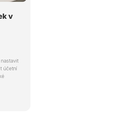
ek v
nastavit
t účetní
ké