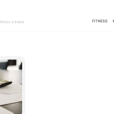
FITNESS
fitness a kráse