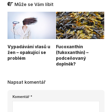
Může se Vám líbit
Vypadávání vlasů u
Fucoxanthin
žen – opakující se
(fukoxanthin) –
problém
podceňovaný
doplněk?
Napsat komentář
Komentář
*