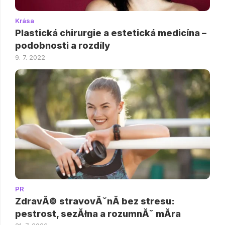
Krása
Plastická chirurgie a estetická medicína –
podobnosti a rozdíly
9. 7. 2022
PR
ZdravĂ© stravovĂˇnĂ­ bez stresu:
pestrost, sezĂłna a rozumnĂˇ mĂ­ra