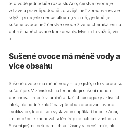
této vodě jednoduše rozpustí. Ano, čerstvé ovoce je
zdravé a pravděpodobně zdravější než zpracované, ale
když trpíme jeho nedostatkem (i v zimě), je lepší jíst
sušené ovoce než čerstvé ovoce živené chemikáliemi a
bohatě napěchované konzervanty. Myslím to vážně, vím
to.
Sušené ovoce má méně vody a
více obsahu
Sušené ovoce má méně vody – to je jisté, o to v procesu
sušení jde. V závislosti na technologii sušení mohou
obsahovat i méně vitamínů a dalších biologicky aktivních
látek, ale hodně záleží na způsobu zpracování ovoce.
Lyofilizace, které jsou vystaveny například bobule Acai,
jim umožňuje zachovat si téměř plné nutriční vlastnosti.
Sušení jinými metodami chrání živiny v menší míře, ale