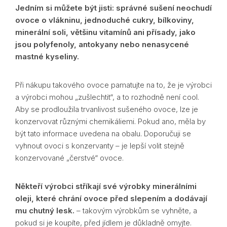
Jedním si můžete být jisti: správné sušení neochudí
ovoce o vlákninu, jednoduché cukry, bílkoviny,
minerální soli, většinu vitamínů ani přísady, jako
jsou polyfenoly, antokyany nebo nenasycené
mastné kyseliny.
Při nákupu takového ovoce pamatujte na to, že je výrobci
a výrobci mohou „zušlechtit“, a to rozhodně není cool.
Aby se prodloužila trvanlivost sušeného ovoce, lze je
konzervovat různými chemikáliemi. Pokud ano, měla by
být tato informace uvedena na obalu. Doporučuji se
vyhnout ovoci s konzervanty – je lepší volit stejně
konzervované „čerstvé“ ovoce.
Někteří výrobci stříkají své výrobky minerálními
oleji, které chrání ovoce před slepením a dodávají
mu chutný lesk.
– takovým výrobkům se vyhněte, a
pokud si je koupíte, před jídlem je důkladně omyjte.