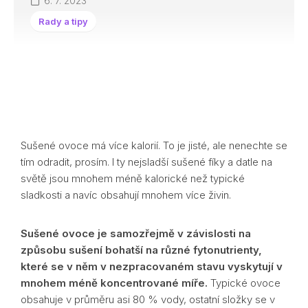
6. 7. 2023
Rady a tipy
Sušené ovoce má více kalorií. To je jisté, ale nenechte se
tím odradit, prosím. I ty nejsladší sušené fíky a datle na
světě jsou mnohem méně kalorické než typické
sladkosti a navíc obsahují mnohem více živin.
Sušené ovoce je samozřejmě v závislosti na
způsobu sušení bohatší na různé fytonutrienty,
které se v něm v nezpracovaném stavu vyskytují v
mnohem méně koncentrované míře.
Typické ovoce
obsahuje v průměru asi 80 % vody, ostatní složky se v