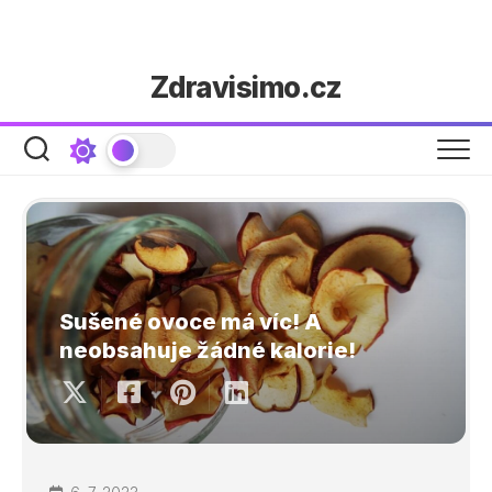
Skip
Zdravisimo.cz
to
content
Sušené ovoce má víc! A
neobsahuje žádné kalorie!