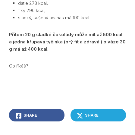
datle 278 kcal,
fíky 290 kcal,
sladký, sušený ananas má 190 kcal.
Přitom 20 g sladké čokolády může mít až 500 kcal
a jedna křupavá tyčinka (prý fit a zdravá!) o váze 30
g má až 400 kcal.
Co říkáš?
SHARE
SHARE