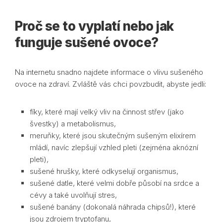
Proč se to vyplatí nebo jak
funguje sušené ovoce?
Na internetu snadno najdete informace o vlivu sušeného
ovoce na zdraví. Zvláště vás chci povzbudit, abyste jedli:
fíky, které mají velký vliv na činnost střev (jako
švestky) a metabolismus,
meruňky, které jsou skutečným sušeným elixírem
mládí, navíc zlepšují vzhled pleti (zejména aknózní
pleti),
sušené hrušky, které odkyselují organismus,
sušené datle, které velmi dobře působí na srdce a
cévy a také uvolňují stres,
sušené banány (dokonalá náhrada chipsů!), které
jsou zdrojem tryptofanu,