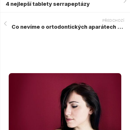
4 nejlepší tablety serrapeptázy
PŘEDCHOZÍ
Co nevíme o ortodontických aparátech umístěných na lingvální straně?