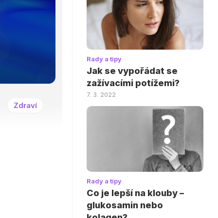
Rady a tipy
Jak se vypořádat se
zažívacími potížemi?
7. 3. 2022
Zdraví
Rady a tipy
Co je lepší na klouby –
glukosamin nebo
kolagen?