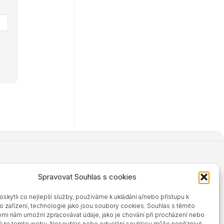
Spravovat Souhlas s cookies
kytli co nejlepší služby, používáme k ukládání a/nebo přístupu k
o zařízení, technologie jako jsou soubory cookies. Souhlas s těmito
mi nám umožní zpracovávat údaje, jako je chování při procházení nebo
ID na tomto webu. Nesouhlas nebo odvolání souhlasu může nepříznivě