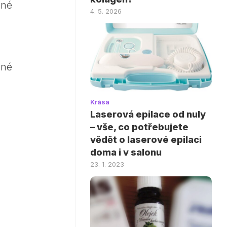
iné
4. 5. 2026
iné
Krása
Laserová epilace od nuly
– vše, co potřebujete
vědět o laserové epilaci
doma i v salonu
23. 1. 2023