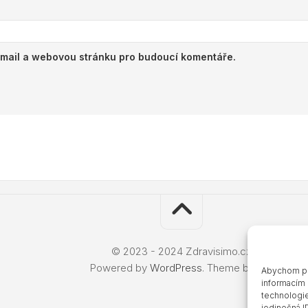
e-mail a webovou stránku pro budoucí komentáře.
© 2023 - 2024 Zdravisimo.cz
Powered by
WordPress
. Theme by
Alx
.
Abychom pos
informacím 
technologie
jedinečná 