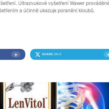
šetření. Ultrazvukové vyšetření Wawer prováděn
šetřením a účinně ukazuje poranění kloubů.
SHARE
ON X