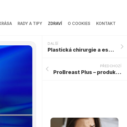
KRÁSA
RADY A TIPY
ZDRAVÍ
O COOKIES
KONTAKT
DALŠÍ
Plastická chirurgie a estetická medicína – podobnosti a rozdíly
PŘEDCHOZÍ
ProBreast Plus – produktový test a názory