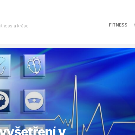
FITNESS
fitness a kráse
vyšetření v