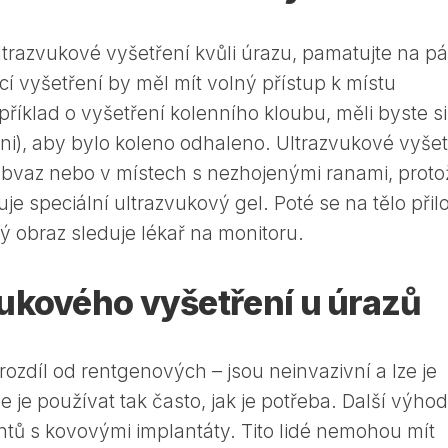
trazvukové vyšetření kvůli úrazu, pamatujte na pá
ící vyšetření by měl mít volný přístup k místu
říklad o vyšetření kolenního kloubu, měli byste si 
kni), aby bylo koleno odhaleno. Ultrazvukové vyšet
obvaz nebo v místech s nezhojenými ranami, proto
uje speciální ultrazvukový gel. Poté se na tělo přil
ý obraz sleduje lékař na monitoru.
ukového vyšetření u úrazů
rozdíl od rentgenových – jsou neinvazivní a lze je
 je používat tak často, jak je potřeba. Další výho
ientů s kovovými implantáty. Tito lidé nemohou mít