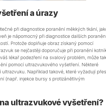
šetření a úrazy
itečné při diagnostice poranění měkkých tkání, jak
veň je nápomocný při diagnostice dalších poraněn
kostí. Protože doplňuje obraz získaný pomocí
azvuk se nejčastěji doporučuje při poranění kotní
váš lékař podezření na svalový problém, může ta
anění pomocí ultrazvukového vyšetření. Některé
 ultrazvuku. Například takové, které vyžadují pře
í (např. injekce bursy s protizánětlivým
t na ultrazvukové vyšetření?