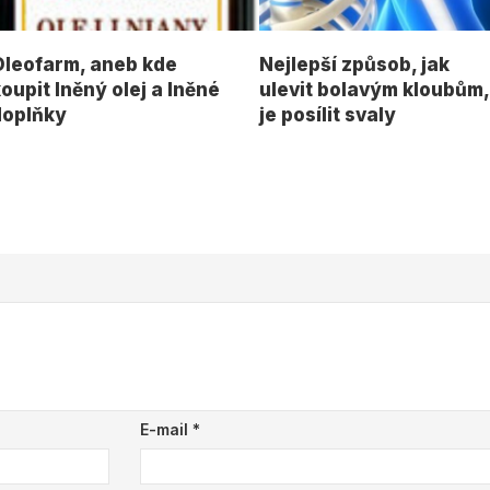
Oleofarm, aneb kde
Nejlepší způsob, jak
oupit lněný olej a lněné
ulevit bolavým kloubům,
doplňky
je posílit svaly
E-mail
*