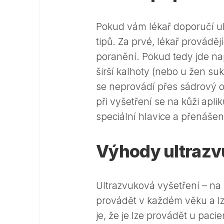
Pokud vám lékař doporučí ul
tipů. Za prvé, lékař prováděj
poranění. Pokud tedy jde nap
širší kalhoty (nebo u žen su
se neprovádí přes sádrový 
při vyšetření se na kůži aplik
speciální hlavice a přenášen
Výhody ultrazv
Ultrazvuková vyšetření – na 
provádět v každém věku a lze
je, že je lze provádět u pac