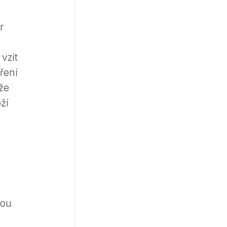
r
vzít
ření
že
oží
dou