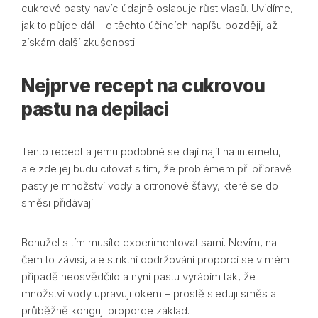
cukrové pasty navíc údajně oslabuje růst vlasů. Uvidíme,
jak to půjde dál – o těchto účincích napíšu později, až
získám další zkušenosti.
Nejprve recept na cukrovou
pastu na depilaci
Tento recept a jemu podobné se dají najít na internetu,
ale zde jej budu citovat s tím, že problémem při přípravě
pasty je množství vody a citronové šťávy, které se do
směsi přidávají.
Bohužel s tím musíte experimentovat sami. Nevím, na
čem to závisí, ale striktní dodržování proporcí se v mém
případě neosvědčilo a nyní pastu vyrábím tak, že
množství vody upravuji okem – prostě sleduji směs a
průběžně koriguji proporce základ.