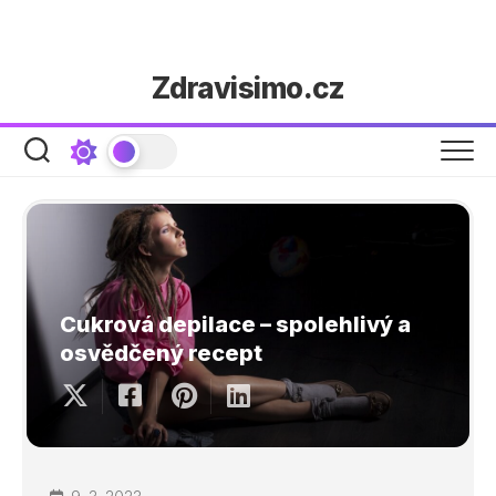
Skip
Zdravisimo.cz
to
content
Cukrová depilace – spolehlivý a
osvědčený recept