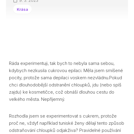
9. 3. 2023
Krása
Ráda experimentuji, tak bych to nebyla sama sebou,
kdybych nezkusila cukrovou epilaci. Měla jsem smíšené
pocity, protože sama depilaci voskem nezvládnu.Pokud
chci dlouhodobější odstranění chloupků, jdu (nebo spíš
zajdu) ke kosmetičce, což obnáší dlouhou cestu do
velkého města. Nepříjemný.
Rozhodla jsem se experimentovat s cukrem, protože
proč ne, vždyť například tuniské ženy dělají tento způsob
odstraňování chloupků odjakživa? Pravidelné používání