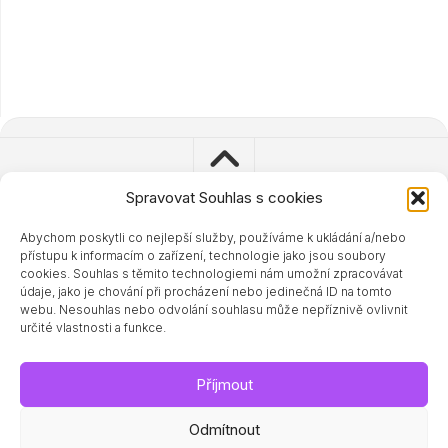
Spravovat Souhlas s cookies
Abychom poskytli co nejlepší služby, používáme k ukládání a/nebo
© 2023 - 2024 Zdravisimo.cz
přístupu k informacím o zařízení, technologie jako jsou soubory
Powered by
WordPress
. Theme by
Alx
.
cookies. Souhlas s těmito technologiemi nám umožní zpracovávat
údaje, jako je chování při procházení nebo jedinečná ID na tomto
webu. Nesouhlas nebo odvolání souhlasu může nepříznivě ovlivnit
určité vlastnosti a funkce.
Příjmout
Odmítnout
Související magazíny a doporučené odkazy: