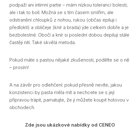
podpaží ani intimní partie – mám nízkou toleranci bolesti,
ale i tak to bolí. Možná se s tím časem smířím, ale
odstranění chloupků z nohou, rukou (občas epiluji i
předloktí) a obličeje (knír a brada) jde celkem dobře a je
bezbolestné. Obočí a knír si poslední dobou depiluji stále
častěji nití. Také skvělá metoda.
Pokud máte s pastou nějaké zkušenosti, podělte se o ně
– prosím!
A na závěr pro odlehčení: pokud přesně nevíte, jakou
konzistenci by pasta měla mít a nechcete se s její
přípravou trápit, pamatujte, že ji můžete koupit hotovou v
obchodech.
Zde jsou ukázkové nabídky od CENEO