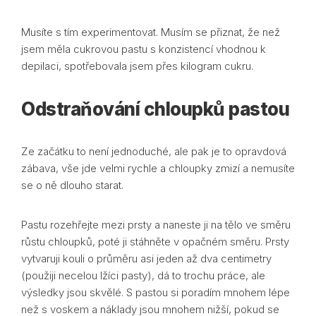
Musíte s tím experimentovat. Musím se přiznat, že než
jsem měla cukrovou pastu s konzistencí vhodnou k
depilaci, spotřebovala jsem přes kilogram cukru.
Odstraňování chloupků pastou
Ze začátku to není jednoduché, ale pak je to opravdová
zábava, vše jde velmi rychle a chloupky zmizí a nemusíte
se o ně dlouho starat.
Pastu rozehřejte mezi prsty a naneste ji na tělo ve směru
růstu chloupků, poté ji stáhněte v opačném směru. Prsty
vytvaruji kouli o průměru asi jeden až dva centimetry
(použiji necelou lžíci pasty), dá to trochu práce, ale
výsledky jsou skvělé. S pastou si poradím mnohem lépe
než s voskem a náklady jsou mnohem nižší, pokud se