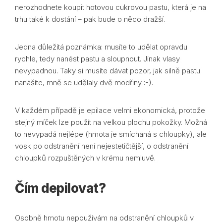
nerozhodnete koupit hotovou cukrovou pastu, která je na
trhu také k dostání – pak bude o něco dražší.
Jedna důležitá poznámka: musíte to udělat opravdu
rychle, tedy nanést pastu a sloupnout. Jinak vlasy
nevypadnou. Taky si musíte dávat pozor, jak silně pastu
nanášíte, mně se udělaly dvě modřiny :-).
V každém případě je epilace velmi ekonomická, protože
stejný míček lze použít na velkou plochu pokožky. Možná
to nevypadá nejlépe (hmota je smíchaná s chloupky), ale
vosk po odstranění není nejestetičtější, o odstranění
chloupků rozpuštěných v krému nemluvě.
Čím depilovat?
Osobně hmotu nepoužívám na odstranění chloupků v