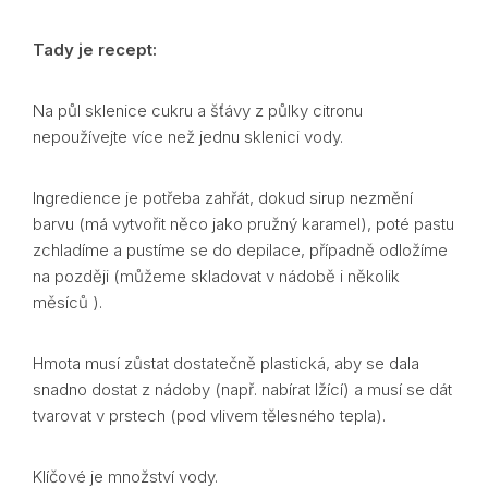
Tady je recept:
Na půl sklenice cukru a šťávy z půlky citronu
nepoužívejte více než jednu sklenici vody.
Ingredience je potřeba zahřát, dokud sirup nezmění
barvu (má vytvořit něco jako pružný karamel), poté pastu
zchladíme a pustíme se do depilace, případně odložíme
na později (můžeme skladovat v nádobě i několik
měsíců ).
Hmota musí zůstat dostatečně plastická, aby se dala
snadno dostat z nádoby (např. nabírat lžící) a musí se dát
tvarovat v prstech (pod vlivem tělesného tepla).
Klíčové je množství vody.