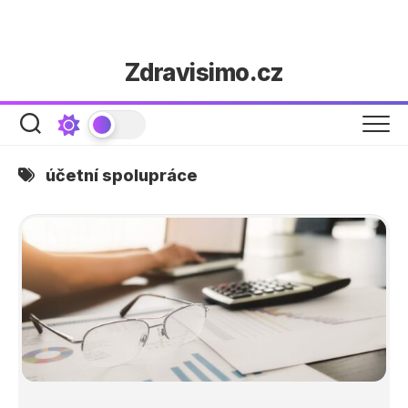
Skip
Zdravisimo.cz
to
content
účetní spolupráce