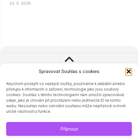
23. 5. 2026
Spravovat Souhlas s cookies
Abychom poskytli co nejlepší služby, používáme k ukládání a/nebo
© 2023 - 2024 Zdravisimo.cz
přístupu k informacím o zařízení, technologie jako jsou soubory
Powered by
WordPress
. Theme by
Alx
.
cookies. Souhlas s těmito technologiemi nám umožní zpracovávat
údaje, jako je chování při procházení nebo jedinečná ID na tomto
webu. Nesouhlas nebo odvolání souhlasu může nepříznivě ovlivnit
určité vlastnosti a funkce.
Příjmout