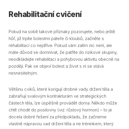
Rehabilitační cvičení
Pokud na sobě takové příznaky pozorujete, nebo ještě
hůř, již trpíte bolestmi páteře či kloubů, začněte s
rehabilitací co nejdříve. Pokud vám zatím nic není, ale
máte důvod se domnívat, že patříte do rizikové skupiny,
neodkládejte rehabilitaci a pohybovou aktivitu obecně na
později. Pak se objeví bolest a život s ní se stává
nesnesitelným.
Většinu cviků, které korigují drobné vady držení těla a
zabraňují svalovým kontrakturám ve strategických
částech těla, lze úspěšně provádět doma. Někdo může
chtít chodit do posilovny (viz: růstový hormon) – to je
docela dobré řešení za předpokladu, že začneme
vlastně nápravou vad držení těla a ne tréninkem, který