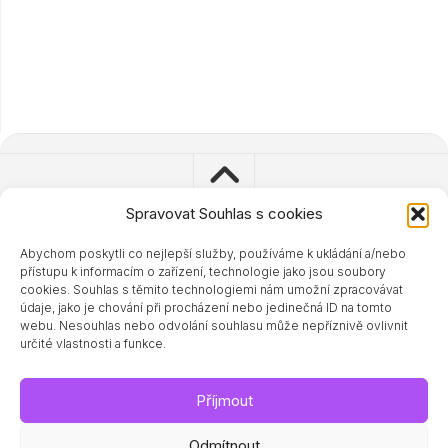
Spravovat Souhlas s cookies
Abychom poskytli co nejlepší služby, používáme k ukládání a/nebo
© 2023 - 2024 Zdravisimo.cz
přístupu k informacím o zařízení, technologie jako jsou soubory
Powered by
WordPress
. Theme by
Alx
.
cookies. Souhlas s těmito technologiemi nám umožní zpracovávat
údaje, jako je chování při procházení nebo jedinečná ID na tomto
webu. Nesouhlas nebo odvolání souhlasu může nepříznivě ovlivnit
určité vlastnosti a funkce.
Příjmout
Odmítnout