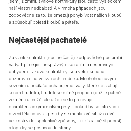
jsem již zmínil, svalové kontraktury jsou často výsledkem
naší vlastní nedbalosti. A v mnoha případech jsou
zodpovědné za to, že omezují pohyblivost našich kloubů
a způsobují bolesti kloubů a páteře.
Nejčastější pachatelé
Za vznik kontraktur jsou nejčastěji zodpovědné posturální
vady. Trpíme jimi nesprávným sezením a nesprávným
pohybem. Takové kontraktury jsou velmi snadno
pozorovatelné ve svalech hrudníku. Mnohohodinovým
sezením u počítače ochabujeme svaly, které se stahují
kolem hrudníku, hrudník se mírně propadá (což je patrné
zejména u mužů, ale u žen se to projevuje
charakteristickými malými prsy – pokud by se tato vada
držení těla upravila, prsa by se mohla zvětšit až o dvě
velikosti vide: spolehlivé způsoby, jak získat větší poprsí)
a lopatky se posunou do strany.