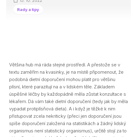
15. 10. 2022
Rady a tipy
Většina hub má ráda stejné prostředí. A přestože se v
textu zaměřím na kvasinky, je na místě připomenout, že
podobná dietní doporučení mohou platit pro většinu
plísní, které parazitují na a v lidském těle. Základem
úspěšné léčby by každopádně měla zůstat konzultace s
lékařem. Dá vám také dietní doporučení (tedy jak by měla
vypadat protiplísňová dieta). A i když je těžké k nim
přistupovat zcela nekriticky (přeci jen doporučení jsou
spíše doporučení založená na statistikách a žádný lidský
organismus není statistický organismus), určitě stojí za to