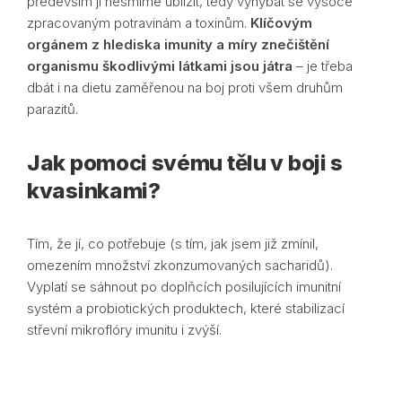
především jí nesmíme ublížit, tedy vyhýbat se vysoce
zpracovaným potravinám a toxinům.
Klíčovým
orgánem z hlediska imunity a míry znečištění
organismu škodlivými látkami jsou játra
– je třeba
dbát i na dietu zaměřenou na boj proti všem druhům
parazitů.
Jak pomoci svému tělu v boji s
kvasinkami?
Tím, že jí, co potřebuje (s tím, jak jsem již zmínil,
omezením množství zkonzumovaných sacharidů).
Vyplatí se sáhnout po doplňcích posilujících imunitní
systém a probiotických produktech, které stabilizací
střevní mikroflóry imunitu i zvýší.