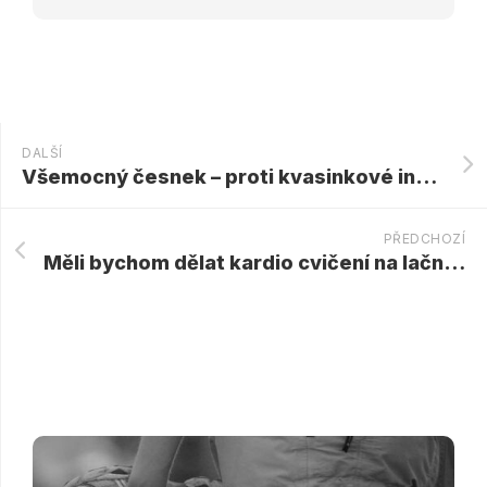
DALŠÍ
Všemocný česnek – proti kvasinkové infekci, mykóze a imunitě
PŘEDCHOZÍ
Měli bychom dělat kardio cvičení na lačný žaludek?