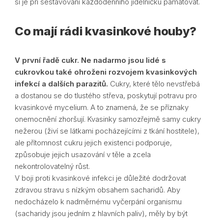
si je při sestavování každodenního jídelníčku pamatovat.
Co mají rádi kvasinkové houby?
V první řadě cukr. Ne nadarmo jsou lidé s
cukrovkou také ohroženi rozvojem kvasinkových
infekcí a dalších parazitů.
Cukry, které tělo nevstřebá
a dostanou se do tlustého střeva, poskytují potravu pro
kvasinkové mycelium. A to znamená, že se příznaky
onemocnění zhoršují. Kvasinky samozřejmě samy cukry
nežerou (živí se látkami pocházejícími z tkání hostitele),
ale přítomnost cukru jejich existenci podporuje,
způsobuje jejich usazování v těle a zcela
nekontrolovatelný růst.
V boji proti kvasinkové infekci je důležité dodržovat
zdravou stravu s nízkým obsahem sacharidů. Aby
nedocházelo k nadměrnému vyčerpání organismu
(sacharidy jsou jedním z hlavních paliv), měly by být