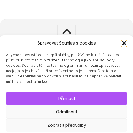
Spravovat Souhlas s cookies
Abychom poskytli co nejlepší služby, používáme k ukládání a/nebo
© 2023 - 2024 Zdravisimo.cz
přístupu k informacím o zařízení, technologie jako jsou soubory
Powered by
WordPress
. Theme by
Alx
.
cookies. Souhlas s těmito technologiemi nám umožní zpracovávat
údaje, jako je chování při procházení nebo jedinečná ID na tomto
webu. Nesouhlas nebo odvolání souhlasu může nepříznivě ovlivnit
určité vlastnosti a funkce.
Příjmout
Odmítnout
Související magazíny a doporučené odkazy:
AZZdraví.cz
|
FitnesMag.eu
|
iHubnutí.eu
|
DotekSlova.cz
|
Zobrazit předvolby
Ekoafin.cz
|
CZIN.eu
|
Zdraví a sport