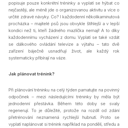
popisuje pouze konkrétní tréninky a vyplatí se hýbat co
nejčastěji, ale méně jde o organizovanou aktivitu a více o
určité zdravé návyky. Co? I každodenní několikaminutová
procházka – majitelé psů jsou obvykle štíhlejší a v lepší
kondici než ti, kteří žádného mazlíčka nemají! A to díky
každodennímu vycházení z domu. Vyplatí se také vzdát
se dálkového ovládání televize a výtahu – tato dvě
zařízení báječně usnadňují život, ale každý rok
systematicky přibírají na váze.
Jak plánovat trénink?
Při plánování tréninku na celý týden pamatujte na povinný
odpočinek – mezi následujícími tréninky by měla být
jednodenní přestávka. Během této doby se svaly
regenerují. To je důležité, protože na rozdíl od zdání
přetrénování neznamená rychlejší hubnutí. Proto se
vyplatí naplánovat si trénink například na pondělí, středu a