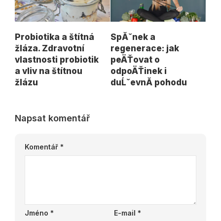
Probiotika a štítná
SpĂˇnek a
žláza. Zdravotní
regenerace: jak
vlastnosti probiotik
peÄŤovat o
a vliv na štítnou
odpoÄŤinek i
žlázu
duĹˇevnĂ­ pohodu
Napsat komentář
Komentář
*
Jméno
*
E-mail
*