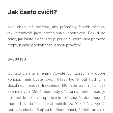
Jak často cvičit?
Není absolutně potřeba, aby průměrný člověk trénoval
tak intenzivně jako profesionální sportovec. Pokud se
ptáte, jak často cvičit, zde je pravidlo, které vám pomůže
rozptýlit vaše pochybnosti jednou provždy:
3*30*130
Co tato čísla znamenají? Abyste byli zdraví a v dobré
kondici, měli byste cvičit třikrát týdně půl hodiny a
dosáhnout tepové frekvence 130 tepů za minutu. Jak
zkontrolovat? Měřič tepu, tedy přístroj na měření tepu, je
nejlepší koupit ve sportovním obchodě. Jednoduchý
model bez dalších funkcí pořídíte za 100 PLN a vydrží
opravdu dlouho. Stojí za to připomenout, že toto pravidlo