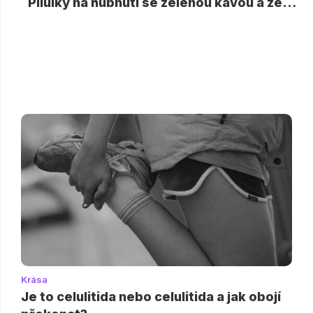
Pilulky na hubnutí se zelenou kávou a zeleným čajem: stojí to za to?
Krása
Je to celulitida nebo celulitida a jak obojí