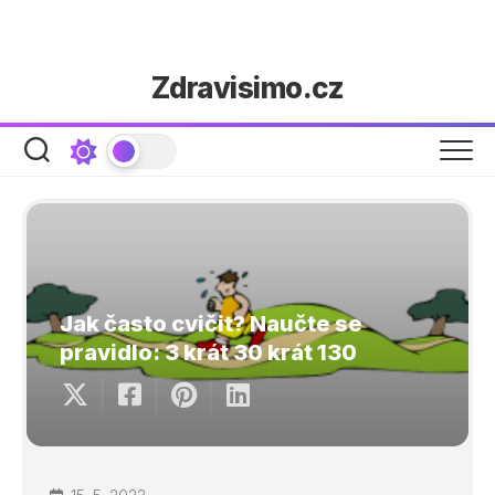
Skip
Zdravisimo.cz
to
content
Jak často cvičit? Naučte se
pravidlo: 3 krát 30 krát 130