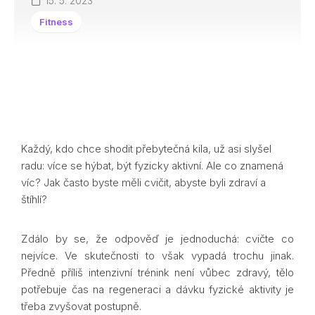
15. 5. 2023
Fitness
Každý, kdo chce shodit přebytečná kila, už asi slyšel
radu: více se hýbat, být fyzicky aktivní. Ale co znamená
víc? Jak často byste měli cvičit, abyste byli zdraví a
štíhlí?
Zdálo by se, že odpověď je jednoduchá: cvičte co
nejvíce. Ve skutečnosti to však vypadá trochu jinak.
Předně příliš intenzivní trénink není vůbec zdravý, tělo
potřebuje čas na regeneraci a dávku fyzické aktivity je
třeba zvyšovat postupně.