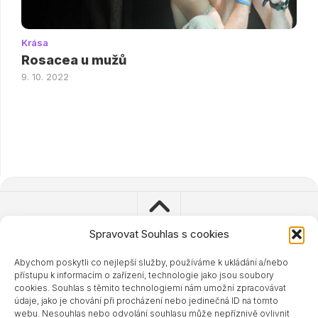
Krása
Rosacea u mužů
9. 10. 2022
Spravovat Souhlas s cookies
Abychom poskytli co nejlepší služby, používáme k ukládání a/nebo
© 2023 - 2024 Zdravisimo.cz
přístupu k informacím o zařízení, technologie jako jsou soubory
Powered by
WordPress
. Theme by
Alx
.
cookies. Souhlas s těmito technologiemi nám umožní zpracovávat
údaje, jako je chování při procházení nebo jedinečná ID na tomto
webu. Nesouhlas nebo odvolání souhlasu může nepříznivě ovlivnit