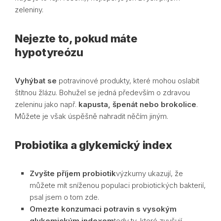
zeleniny.
Nejezte to, pokud máte
hypotyreózu
Vyhýbat se
potravinové produkty, které mohou oslabit
štítnou žlázu. Bohužel se jedná především o zdravou
zeleninu jako např.
kapusta, špenát nebo brokolice
.
Můžete je však úspěšně nahradit něčím jiným.
Probiotika a glykemický index
Zvyšte příjem probiotik
výzkumy ukazují, že
můžete mít sníženou populaci probiotických bakterií,
psal jsem o tom zde.
Omezte konzumaci potravin s vysokým
glykemickým indexem
tedy ty, které zvyšují