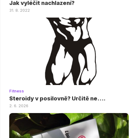
Jak vyléčit nachlazení?
31. 8. 2022
Fitness
Steroidy v posilovně? Určitě ne….
2. 6. 2026