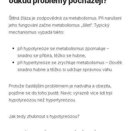
odkud problémy pocházejí?
Štítná žláza je zodpovědná za metabolismus. Při narušení
jeho fungování začne metabolismus „šílet“. Typický
mechanismus vypadá takto:
při hypotyreóze se metabolismus zpomaluje –
snadno se přibírá, těžko se hubne,
při hypertyreóze se zrychluje metabolismus – člověk
snadno hubne a těžko si udržuje správnou váhu.
Protože častějším problémem je nadváha a obezita,
pojďme se do toho pustit. Navíc výrazně více lidí trpí
hypotyreózou než hypertyreózou.
Jak tedy zhubnout s hypotyreózou?