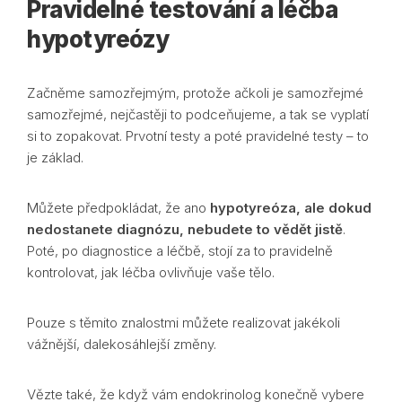
Pravidelné testování a léčba
hypotyreózy
Začněme samozřejmým, protože ačkoli je samozřejmé
samozřejmé, nejčastěji to podceňujeme, a tak se vyplatí
si to zopakovat. Prvotní testy a poté pravidelné testy – to
je základ.
Můžete předpokládat, že ano
hypotyreóza, ale dokud
nedostanete diagnózu, nebudete to vědět jistě
.
Poté, po diagnostice a léčbě, stojí za to pravidelně
kontrolovat, jak léčba ovlivňuje vaše tělo.
Pouze s těmito znalostmi můžete realizovat jakékoli
vážnější, dalekosáhlejší změny.
Vězte také, že když vám endokrinolog konečně vybere