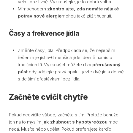
velmi pozitivně. Vyzkoušejte, je to dobrá volba.
Mimochodem
zkontrolujte, zda nemáte nějaké
potravinové alergie
mohou také ztížit hubnutí.
Časy a frekvence jídla
Změňte časy jídla. Předpokládá se, že nejlepším
řešením je jíst 5-6 menších jídel denně namísto
tradičních tří. Vyzkoušet můžete i tzv
přerušovaný
půst
tedy udělejte pravý opak – jezte dvě jídla denně
s delšími přestávkami bez jídla.
Začněte cvičit chytře
Pokud necvičíte vůbec, začněte s tím. Protože bohužel
jen na to myslím
jak zhubnout s hypotyreózou
moc
nedá. Musíte něco udělat. Pokud preferujete kardio