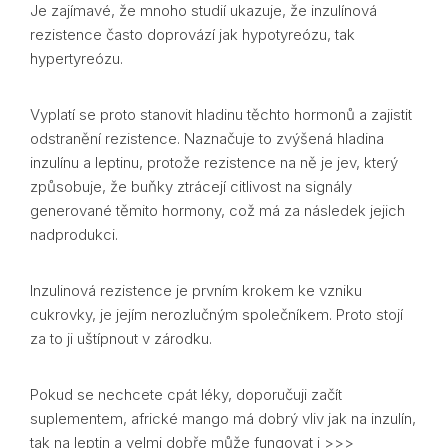
Je zajímavé, že mnoho studií ukazuje, že inzulínová
rezistence často doprovází jak hypotyreózu, tak
hypertyreózu.
Vyplatí se proto stanovit hladinu těchto hormonů a zajistit
odstranění rezistence. Naznačuje to zvýšená hladina
inzulínu a leptinu, protože rezistence na ně je jev, který
způsobuje, že buňky ztrácejí citlivost na signály
generované těmito hormony, což má za následek jejich
nadprodukci.
Inzulinová rezistence je prvním krokem ke vzniku
cukrovky, je jejím nerozlučným společníkem. Proto stojí
za to ji uštípnout v zárodku.
Pokud se nechcete cpát léky, doporučuji začít
suplementem, africké mango má dobrý vliv jak na inzulín,
tak na leptin a velmi dobře může fungovat i >>>