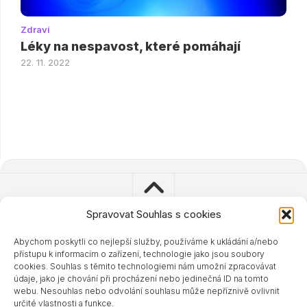
Zdraví
Léky na nespavost, které pomáhají
22. 11. 2022
Spravovat Souhlas s cookies
Abychom poskytli co nejlepší služby, používáme k ukládání a/nebo
© 2023 - 2024 Zdravisimo.cz
přístupu k informacím o zařízení, technologie jako jsou soubory
Powered by
WordPress
. Theme by
Alx
.
cookies. Souhlas s těmito technologiemi nám umožní zpracovávat
údaje, jako je chování při procházení nebo jedinečná ID na tomto
webu. Nesouhlas nebo odvolání souhlasu může nepříznivě ovlivnit
určité vlastnosti a funkce.