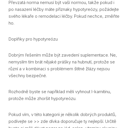
Převzatá norma nemusí být vaší normou, takže pokud i
po nasazení léčby máte příznaky hypotyreózy, požádejte
svého lékaře o remodelaci léčby. Pokud nechce, změňte
ho.
Doplňky pro hypotyreózu
Dobrým řešením může být zavedení suplementace. Ne,
nemyslím tím brát nějaké prášky na hubnutí, protože se
různí a v kombinaci s problémem štítné žlázy nejsou
všechny bezpečné.
Rozhodně byste se například měli vyhnout l-karnitinu,
protože může zhoršit hypotyreózu.
Pokud vím, v této kategorii je několik dobrých produktů,
podívejte se >> zde dívka doporučuje ty nejlepší. Určitě