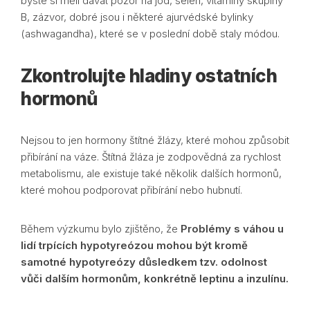
byste si měli dávat pozor na jód, selen, vitaminy skupiny
B, zázvor, dobré jsou i některé ajurvédské bylinky
(ashwagandha), které se v poslední době staly módou.
Zkontrolujte hladiny ostatních
hormonů
Nejsou to jen hormony štítné žlázy, které mohou způsobit
přibírání na váze. Štítná žláza je zodpovědná za rychlost
metabolismu, ale existuje také několik dalších hormonů,
které mohou podporovat přibírání nebo hubnutí.
Během výzkumu bylo zjištěno, že
Problémy s váhou u
lidí trpících hypotyreózou mohou být kromě
samotné hypotyreózy důsledkem tzv. odolnost
vůči dalším hormonům, konkrétně leptinu a inzulínu.