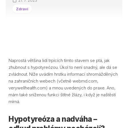
21. 7. 2023
Zdraví
Naprostá většina lidí trpících tímto stavem se ptá, jak
zhubnout s hypotyreózou. Úkol to není snadný, ale dá se
zvládnout. Níže uvádím hrstku informací shromážděných
na zahraničních webech (včetně webmd.com,
verywellhealth.com) a mnou uvedených do praxe. Ano,
mám také sníženou funkci štítné žlázy, i když je naštěstí
mírná.
Hypotyreóza a nadváha –