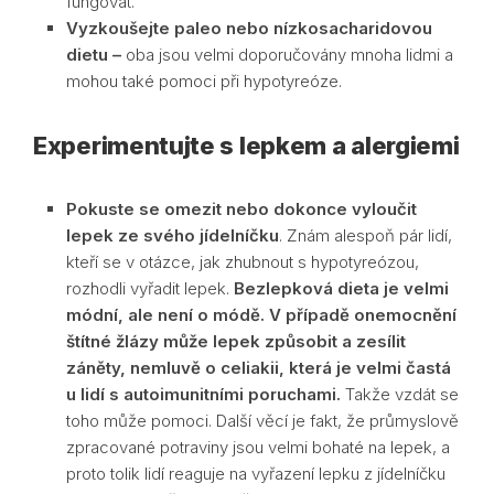
fungovat.
Vyzkoušejte paleo nebo nízkosacharidovou
dietu –
oba jsou velmi doporučovány mnoha lidmi a
mohou také pomoci při hypotyreóze.
Experimentujte s lepkem a alergiemi
Pokuste se omezit nebo dokonce vyloučit
lepek ze svého jídelníčku
. Znám alespoň pár lidí,
kteří se v otázce, jak zhubnout s hypotyreózou,
rozhodli vyřadit lepek.
Bezlepková dieta je velmi
módní, ale není o módě. V případě onemocnění
štítné žlázy může lepek způsobit a zesílit
záněty, nemluvě o celiakii, která je velmi častá
u lidí s autoimunitními poruchami.
Takže vzdát se
toho může pomoci. Další věcí je fakt, že průmyslově
zpracované potraviny jsou velmi bohaté na lepek, a
proto tolik lidí reaguje na vyřazení lepku z jídelníčku