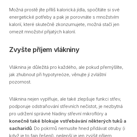
Možná prostě jíte příliš kalorická jídla, spočítáte si své
energetické potřeby a pak je porovnáte s množstvím
kalorií, které skutečně zkonzumujete, možná stačí jen
omezit množství přijatých kalorií.
Zvyšte příjem vlákniny
Vláknina je důležitá pro každého, ale pokud přemýšlíte,
jak zhubnout při hypotyreóze, věnujte jí zvláštní
pozornost.
Vláknina nejen vyplňuje, ale také zlepšuje funkci střev,
podporuje odstraňování střevních nečistot, je nezbytná
pro udržení správné hladiny střevní mikroflóry a
konečně také blokuje vstřebávání některých tuků a
sacharidů
. Do pokrmů nemusíte hned přidávat otruby (i
když je to fajn řešení), nejlepší je jen zvýšit příjem