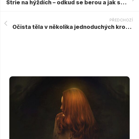
Strie na hýždích – odkud se berou a jak se jich zbavit?
PŘEDCHOZÍ
Očista těla v několika jednoduchých krocích