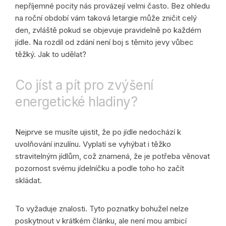
nepříjemné pocity nás provázejí velmi často. Bez ohledu
na roční období vám taková letargie může zničit celý
den, zvláště pokud se objevuje pravidelně po každém
jídle. Na rozdíl od zdání není boj s těmito jevy vůbec
těžký. Jak to udělat?
Co jíst a pít pro zvýšení
energetické hladiny?
Nejprve se musíte ujistit, že po jídle nedochází k
uvolňování inzulínu. Vyplatí se vyhýbat i těžko
stravitelným jídlům, což znamená, že je potřeba věnovat
pozornost svému jídelníčku a podle toho ho začít
skládat.
To vyžaduje znalosti. Tyto poznatky bohužel nelze
poskytnout v krátkém článku, ale není mou ambicí