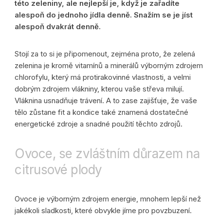
této zeleniny, ale nejlepší je, když je zařadíte
alespoň do jednoho jídla denně. Snažím se je jíst
alespoň dvakrát denně.
Stojí za to si je připomenout, zejména proto, že zelená
zelenina je kromě vitamínů a minerálů výborným zdrojem
chlorofylu, který má protirakovinné vlastnosti, a velmi
dobrým zdrojem vlákniny, kterou vaše střeva milují.
Vláknina usnadňuje trávení. A to zase zajišťuje, že vaše
tělo zůstane fit a kondice také znamená dostatečné
energetické zdroje a snadné použití těchto zdrojů.
Ovoce, se zvláštním důrazem na
citrusové plody
Ovoce je výborným zdrojem energie, mnohem lepší než
jakékoli sladkosti, které obvykle jíme pro povzbuzení.