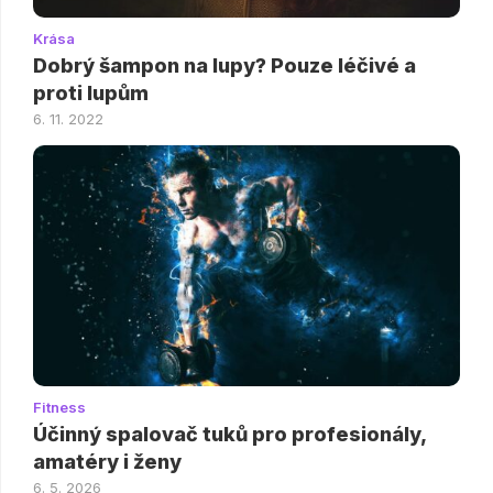
Krása
Dobrý šampon na lupy? Pouze léčivé a
proti lupům
6. 11. 2022
Fitness
Účinný spalovač tuků pro profesionály,
amatéry i ženy
6. 5. 2026