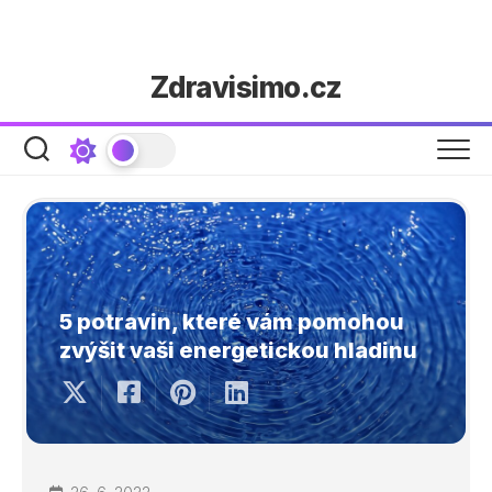
Skip
Zdravisimo.cz
to
content
5 potravin, které vám pomohou
zvýšit vaši energetickou hladinu