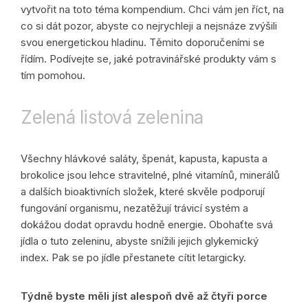
vytvořit na toto téma kompendium. Chci vám jen říct, na
co si dát pozor, abyste co nejrychleji a nejsnáze zvýšili
svou energetickou hladinu. Těmito doporučeními se
řídím. Podívejte se, jaké potravinářské produkty vám s
tím pomohou.
Zelená listová zelenina
Všechny hlávkové saláty, špenát, kapusta, kapusta a
brokolice jsou lehce stravitelné, plné vitamínů, minerálů
a dalších bioaktivních složek, které skvěle podporují
fungování organismu, nezatěžují trávicí systém a
dokážou dodat opravdu hodně energie. Obohaťte svá
jídla o tuto zeleninu, abyste snížili jejich glykemický
index. Pak se po jídle přestanete cítit letargicky.
Týdně byste měli jíst alespoň dvě až čtyři porce