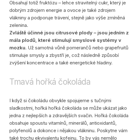
Obsahují totiž fruktózu – lehce stravitelný cukr, který je
dobrým zdrojem energie a ovoce je také zdrojem
vlákniny a podporuje trávení, stejně jako výše zmíněná
zelenina.
Zvláště účinné jsou citrusové plody – jsou jedním z
mála plodů, které stimulují smyslové systémy v
mozku
. Už samotná vůně pomerančů nebo grapefruitů
stimuluje smysly a zbystří je, což následně způsobí
zvýšení koncentrace a také energetické hladiny.
Tmavá hořká čokoláda
I když si čokoládu obvykle spojujeme s tučnými
sladkostmi, hořká hořká čokoláda se může ukázat jako
jedna z nejlepších a zdravějších svačin. Hořká čokoláda
obsahuje spoustu vitamínů, minerálů, antioxidantů,
polyfenolů a dokonce i nějakou vlákninu. Poskytne vám
také trochu ekvivalentu kofeinu. To by vás nemělo