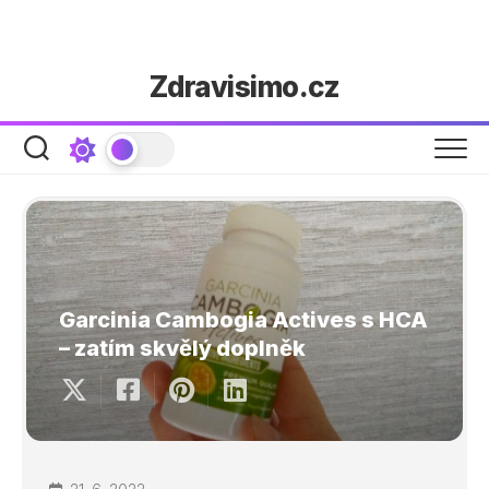
Skip
Zdravisimo.cz
to
content
Garcinia Cambogia Actives s HCA
– zatím skvělý doplněk