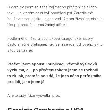
O garcinie jsem se začal zajímat po přečtení nějakého
textu, ve kterém na ní byli pověšeni psi. Zarazila mě
houževnatost, s jakou autor tvrdil, že používání garcinie je
hloupé, protože nemá žádný účinek.
Podle mého názoru jsou takové kategorické názory
často značně přehnané. Tak jsem se rozhodl ověřit, jak to
s tou garcinií je.
Přečetl jsem spoustu publikací, včetně výsledků
výzkumu, a… po přečtení tohoto jsem se rozhodl
to zkusit, protože se zdá, že je to něco perfektního
pro lidi, jako jsem já.
A je to tady. Níže vysvětluji proč.