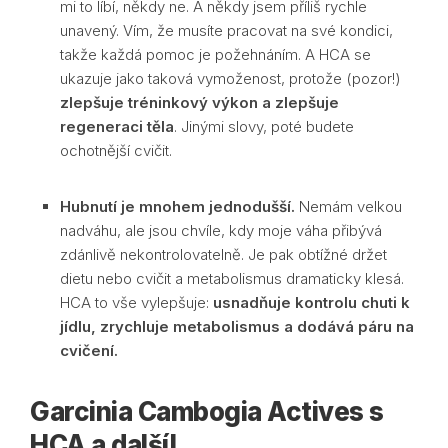
mi to líbí, někdy ne. A někdy jsem příliš rychle
unavený. Vím, že musíte pracovat na své kondici,
takže každá pomoc je požehnáním. A HCA se
ukazuje jako taková vymoženost, protože (pozor!)
zlepšuje tréninkový výkon a zlepšuje
regeneraci těla
. Jinými slovy, poté budete
ochotnější cvičit.
Hubnutí je mnohem jednodušší.
Nemám velkou
nadváhu, ale jsou chvíle, kdy moje váha přibývá
zdánlivě nekontrolovatelně. Je pak obtížné držet
dietu nebo cvičit a metabolismus dramaticky klesá.
HCA to vše vylepšuje:
usnadňuje kontrolu chuti k
jídlu, zrychluje metabolismus a dodává páru na
cvičení.
Garcinia Cambogia Actives s
HCA a další!