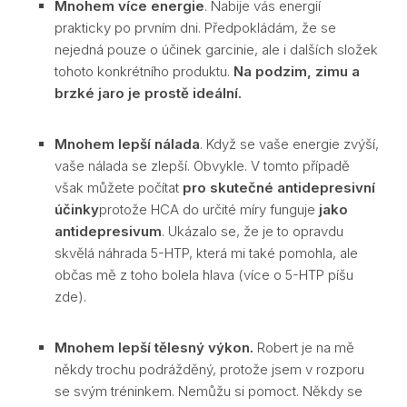
Mnohem více energie
. Nabije vás energií
prakticky po prvním dni. Předpokládám, že se
nejedná pouze o účinek garcinie, ale i dalších složek
tohoto konkrétního produktu.
Na podzim, zimu a
brzké jaro je prostě ideální.
Mnohem lepší nálada
. Když se vaše energie zvýší,
vaše nálada se zlepší. Obvykle. V tomto případě
však můžete počítat
pro skutečné antidepresivní
účinky
protože HCA do určité míry funguje
jako
antidepresivum
. Ukázalo se, že je to opravdu
skvělá náhrada 5-HTP, která mi také pomohla, ale
občas mě z toho bolela hlava (více o 5-HTP píšu
zde).
Mnohem lepší tělesný výkon.
Robert je na mě
někdy trochu podrážděný, protože jsem v rozporu
se svým tréninkem. Nemůžu si pomoct. Někdy se