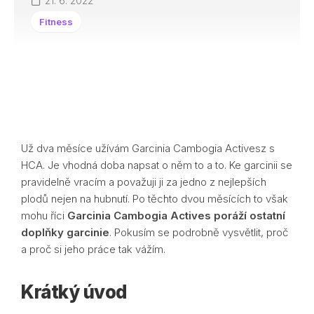
21. 6. 2022
Fitness
Už dva měsíce užívám Garcinia Cambogia Activesz s
HCA. Je vhodná doba napsat o něm to a to. Ke garcinii se
pravidelně vracím a považuji ji za jedno z nejlepších
plodů nejen na hubnutí. Po těchto dvou měsících to však
mohu říci
Garcinia Cambogia Actives poráží ostatní
doplňky garcinie
. Pokusím se podrobně vysvětlit, proč
a proč si jeho práce tak vážím.
Krátký úvod