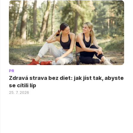
PR
Zdravá strava bez diet: jak jíst tak, abyste
se cítili líp
25. 7. 2026