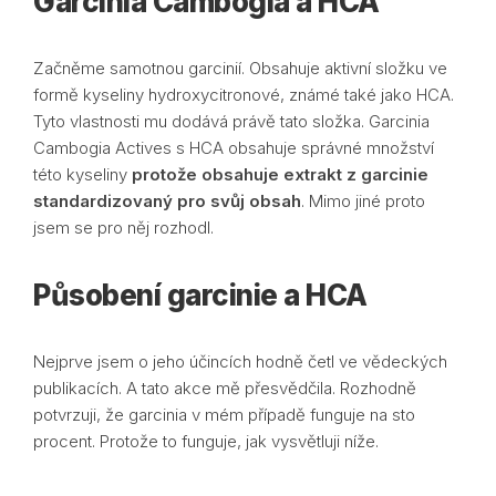
Garcinia Cambogia a HCA
Začněme samotnou garcinií. Obsahuje aktivní složku ve
formě kyseliny hydroxycitronové, známé také jako HCA.
Tyto vlastnosti mu dodává právě tato složka. Garcinia
Cambogia Actives s HCA obsahuje správné množství
této kyseliny
protože obsahuje extrakt z garcinie
standardizovaný pro svůj obsah
. Mimo jiné proto
jsem se pro něj rozhodl.
Působení garcinie a HCA
Nejprve jsem o jeho účincích hodně četl ve vědeckých
publikacích. A tato akce mě přesvědčila. Rozhodně
potvrzuji, že garcinia v mém případě funguje na sto
procent. Protože to funguje, jak vysvětluji níže.