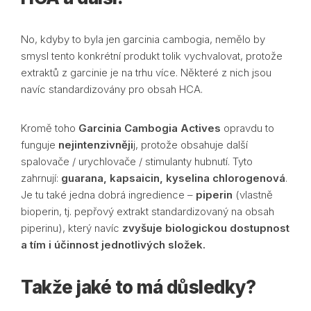
No, kdyby to byla jen garcinia cambogia, nemělo by
smysl tento konkrétní produkt tolik vychvalovat, protože
extraktů z garcinie je na trhu více. Některé z nich jsou
navíc standardizovány pro obsah HCA.
Kromě toho
Garcinia Cambogia Actives
opravdu to
funguje
nejintenzivněji
j, protože obsahuje další
spalovače / urychlovače / stimulanty hubnutí. Tyto
zahrnují:
guarana, kapsaicin, kyselina chlorogenová
.
Je tu také jedna dobrá ingredience –
piperin
(vlastně
bioperin, tj. pepřový extrakt standardizovaný na obsah
piperinu), který navíc
zvyšuje biologickou dostupnost
a tím i účinnost jednotlivých složek.
Takže jaké to má důsledky?