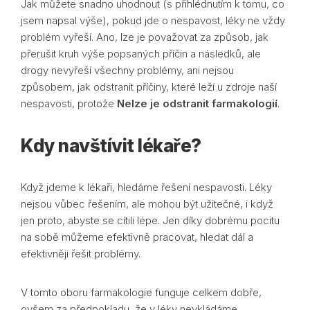
Jak můžete snadno uhodnout (s přihlédnutím k tomu, co
jsem napsal výše), pokud jde o nespavost, léky ne vždy
problém vyřeší. Ano, lze je považovat za způsob, jak
přerušit kruh výše popsaných příčin a následků, ale
drogy nevyřeší všechny problémy, ani nejsou
způsobem, jak odstranit příčiny, které leží u zdroje naší
nespavosti, protože
Nelze je odstranit farmakologií
.
Kdy navštívit lékaře?
Když jdeme k lékaři, hledáme řešení nespavosti. Léky
nejsou vůbec řešením, ale mohou být užitečné, i když
jen proto, abyste se cítili lépe. Jen díky dobrému pocitu
na sobě můžeme efektivně pracovat, hledat dál a
efektivněji řešit problémy.
V tomto oboru farmakologie funguje celkem dobře,
ovšem za předpokladu, že v léky nevkládáme