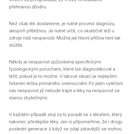
přehnanou důvěru.
Než však lék dostaneme, je nutné provést diagnózu,
alespoň přibližnou. Je nutné určit, co skutečně leží u
zdroje naší nespavosti. Možná její hlavní příčina není tak
složitá.
Někdy je nespavost způsobena specifickými
fyziologickými poruchami, které lze diagnostikovat a
léčit, pokud je to možné. V takové situaci je nejlepším
řešením léčba primárního onemocnění. Po jejím vyléčení
nás nespavost již nebude trápit a léky na nespavost se
stanou zbytečnými.
V každém případě stojí za to poradit se s lékařem, který
nakonec předepíše léky. Jen si připomeňme, že i drogy
poslední generace (i když se zdají zdravější) se mohou