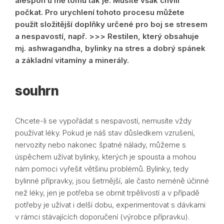
alespoň u mě tomu tak je. Musíte však chvíli
počkat. Pro urychlení tohoto procesu můžete
použít složitější doplňky určené pro boj se stresem
a nespavostí, např. >>> Restilen, který obsahuje
mj. ashwagandha, bylinky na stres a dobrý spánek
a základní vitamíny a minerály.
souhrn
Chcete-li se vypořádat s nespavostí, nemusíte vždy
používat léky. Pokud je náš stav důsledkem vzrušení,
nervozity nebo nakonec špatné nálady, můžeme s
úspěchem užívat bylinky, kterých je spousta a mohou
nám pomoci vyřešit většinu problémů. Bylinky, tedy
bylinné přípravky, jsou šetrnější, ale často neméně účinné
než léky, jen je potřeba se obrnit trpělivostí a v případě
potřeby je užívat i delší dobu, experimentovat s dávkami
v rámci stávajících doporučení (výrobce přípravku).