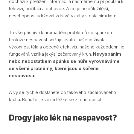
dochází k přetížení informací a nadměrnému připoutání k
televizi, počítači a pohovce. A co je nejdůležitější,
neschopnost udržovat zdravé vztahy s ostatními lidmi.
To vše přispívá k hromadění problémů se spánkem.
Protože nespavost snižuje kvalitu našeho života,
výkonnost těla a obecně efektivitu našeho každodenního
fungování, vzniká jakýsi začarovaný kruh.
Nevyspáním
nebo nedostatkem spánku se hůře vyrovnáváme
se všemi problémy, které jsou u kořene
nespavosti.
A vy se rychle dostanete do takového začarovaného
kruhu. Bohužel je velmi těžké se z toho dostat.
Drogy jako lék na nespavost?