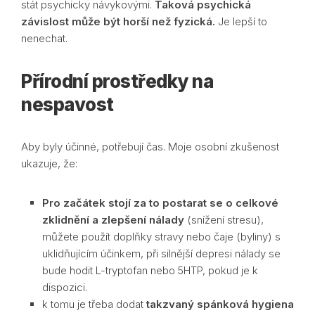
stát psychicky návykovými.
Taková psychická
závislost může být horší než fyzická.
Je lepší to
nenechat.
Přírodní prostředky na
nespavost
Aby byly účinné, potřebují čas. Moje osobní zkušenost
ukazuje, že:
Pro začátek stojí za to postarat se o celkové
zklidnění a zlepšení nálady
(snížení stresu),
můžete použít doplňky stravy nebo čaje (byliny) s
uklidňujícím účinkem, při silnější depresi nálady se
bude hodit L-tryptofan nebo 5HTP, pokud je k
dispozici.
k tomu je třeba dodat
takzvaný spánková hygiena