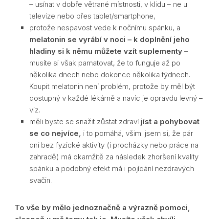
– usínat v dobře větrané místnosti, v klidu – ne u
televize nebo přes tablet/smartphone,
protože nespavost vede k nočnímu spánku, a
melatonin se vyrábí v noci – k doplnění jeho
hladiny si k němu můžete vzít suplementy
–
musíte si však pamatovat, že to funguje až po
několika dnech nebo dokonce několika týdnech.
Koupit melatonin není problém, protože by měl být
dostupný v každé lékárně a navíc je opravdu levný –
viz.
měli byste se snažit zůstat zdraví
jíst a pohybovat
se co nejvíce,
i to pomáhá, všiml jsem si, že pár
dní bez fyzické aktivity (i procházky nebo práce na
zahradě) má okamžitě za následek zhoršení kvality
spánku a podobný efekt má i pojídání nezdravých
svačin.
To vše by mělo jednoznačně a výrazně pomoci,