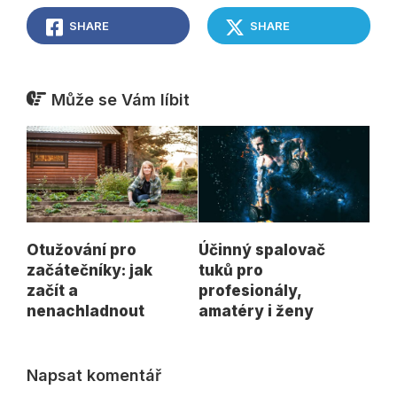
SHARE
SHARE
Může se Vám líbit
Otužování pro
Účinný spalovač
začátečníky: jak
tuků pro
začít a
profesionály,
nenachladnout
amatéry i ženy
Napsat komentář