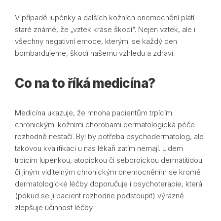
V případě lupénky a dalších kožních onemocnění platí
staré známé, že „vztek kráse škodí“. Nejen vztek, ale i
všechny negativní emoce, kterými se každý den
bombardujeme, škodí našemu vzhledu a zdraví.
Co na to říká medicína?
Medicína ukazuje, že mnoha pacientům trpícím
chronickými kožními chorobami dermatologická péče
rozhodně nestačí. Byl by potřeba psychodermatolog, ale
takovou kvalifikaci u nás lékaři zatím nemají. Lidem
trpícím lupénkou, atopickou či seboroickou dermatitidou
či jiným viditelným chronickým onemocněním se kromě
dermatologické léčby doporučuje i psychoterapie, která
(pokud se ji pacient rozhodne podstoupit) výrazně
zlepšuje účinnost léčby.