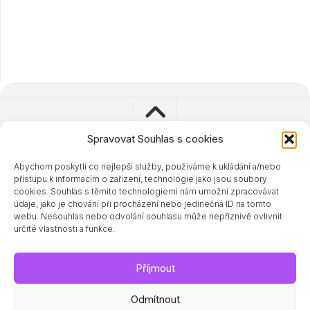
Spravovat Souhlas s cookies
Abychom poskytli co nejlepší služby, používáme k ukládání a/nebo
© 2023 - 2024 Zdravisimo.cz
přístupu k informacím o zařízení, technologie jako jsou soubory
Powered by
WordPress
. Theme by
Alx
.
cookies. Souhlas s těmito technologiemi nám umožní zpracovávat
údaje, jako je chování při procházení nebo jedinečná ID na tomto
webu. Nesouhlas nebo odvolání souhlasu může nepříznivě ovlivnit
určité vlastnosti a funkce.
Příjmout
Odmítnout
Související magazíny a doporučené odkazy: