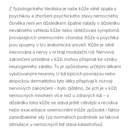
Z fyziologického hlediska je naše kůže silně spjata s
psychikou a zhoršení psychického stavu nemocného
člověka není jen důsledkem špatné nálady v důsledku
nevábného vzhledu kůže nebo obtěžování symptomů
provázejících onemocnění. choroba. Kůže a psychika
jsou spojeny v tzv anatomická úroveň. Kůže je silně
inervována a nervy v ní hrají modulační roli. Nervová
zakončení umístěná v kůži mohou přispívat ke vzniku
neurogenního zánětu. To je způsobeno určitými látkami
vylučovanými neurony. U lidí trpících psoriázou nebo
atopickou dermatitidou tyto látky přispívají k rozvoji
nervových zakončení – bylo zjištěno, že jich je v kůži
nemocných mnohem více než u zdravých lidí – v
důsledku toho kůže se stává ještě citlivější a recidiva
nebo exacerbace onemocnění může způsobit i faktor
zanedbatelné síly (za normálních podmínek se taková
stimulace u nemocných lidí stává katastrofou).