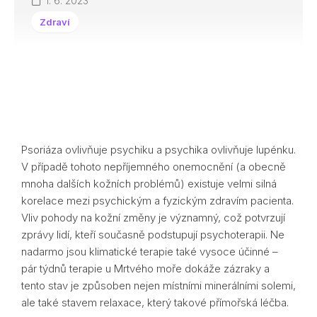
1. 6. 2023
Zdraví
Psoriáza ovlivňuje psychiku a psychika ovlivňuje lupénku.
V případě tohoto nepříjemného onemocnění (a obecně
mnoha dalších kožních problémů) existuje velmi silná
korelace mezi psychickým a fyzickým zdravím pacienta.
Vliv pohody na kožní změny je významný, což potvrzují
zprávy lidí, kteří současně podstupují psychoterapii. Ne
nadarmo jsou klimatické terapie také vysoce účinné –
pár týdnů terapie u Mrtvého moře dokáže zázraky a
tento stav je způsoben nejen místními minerálními solemi,
ale také stavem relaxace, který takové přímořská léčba.