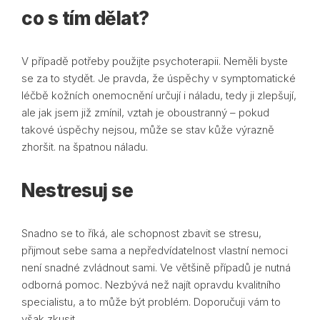
co s tím dělat?
V případě potřeby použijte psychoterapii. Neměli byste
se za to stydět. Je pravda, že úspěchy v symptomatické
léčbě kožních onemocnění určují i ​​náladu, tedy ji zlepšují,
ale jak jsem již zmínil, vztah je oboustranný – pokud
takové úspěchy nejsou, může se stav kůže výrazně
zhoršit. na špatnou náladu.
Nestresuj se
Snadno se to říká, ale schopnost zbavit se stresu,
přijmout sebe sama a nepředvídatelnost vlastní nemoci
není snadné zvládnout sami. Ve většině případů je nutná
odborná pomoc. Nezbývá než najít opravdu kvalitního
specialistu, a to může být problém. Doporučuji vám to
však zkusit.